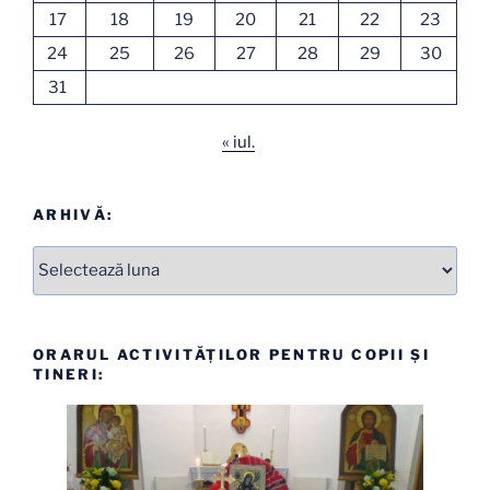
17
18
19
20
21
22
23
24
25
26
27
28
29
30
31
« iul.
ARHIVĂ:
Arhive
ORARUL ACTIVITĂȚILOR PENTRU COPII ȘI
TINERI: