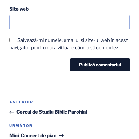
Site web
Salvează-mi numele, emailul și site-ul web în acest
navigator pentru data viitoare când o să comentez.
Navigare
Articolul
ANTERIOR
în
anterior
Cercul de Studiu Biblic Parohial
articole
Articolul
URMĂTOR
următor
Mini-Concert de pian