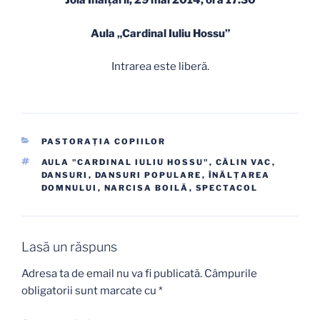
Joia Înălţării, 29 mai 2014, ora 17.30
Aula „Cardinal Iuliu Hossu”
Intrarea este liberă.
CATEGORII
PASTORAŢIA COPIILOR
ETICHETE
AULA "CARDINAL IULIU HOSSU"
,
CĂLIN VAC
,
DANSURI
,
DANSURI POPULARE
,
ÎNĂLŢAREA
DOMNULUI
,
NARCISA BOILĂ
,
SPECTACOL
Lasă un răspuns
Adresa ta de email nu va fi publicată.
Câmpurile
obligatorii sunt marcate cu
*