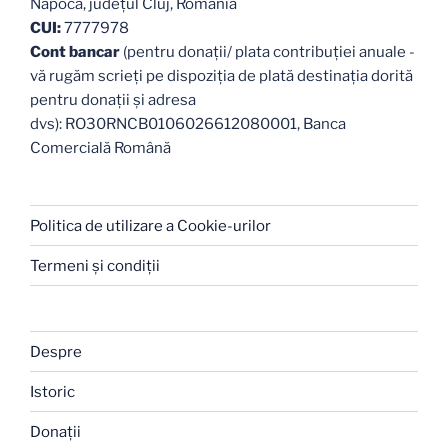
Napoca, judeţul Cluj, România
CUI:
7777978
Cont bancar
(pentru donații/ plata contribuției anuale -
vă rugăm scrieți pe dispoziția de plată destinația dorită
pentru donații și adresa
dvs): RO30RNCB0106026612080001, Banca
Comercială Română
Politica de utilizare a Cookie-urilor
Termeni şi condiţii
Despre
Istoric
Donaţii