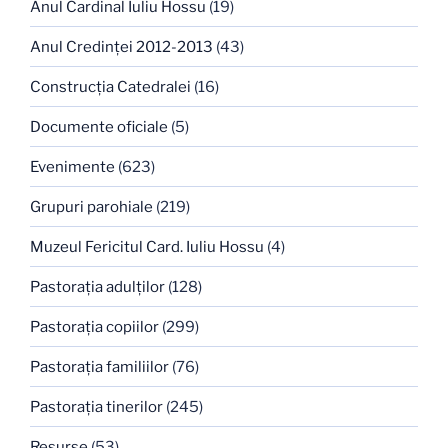
Anul Cardinal Iuliu Hossu
(19)
Anul Credinţei 2012-2013
(43)
Construcţia Catedralei
(16)
Documente oficiale
(5)
Evenimente
(623)
Grupuri parohiale
(219)
Muzeul Fericitul Card. Iuliu Hossu
(4)
Pastoraţia adulţilor
(128)
Pastoraţia copiilor
(299)
Pastoraţia familiilor
(76)
Pastoraţia tinerilor
(245)
Resurse
(53)