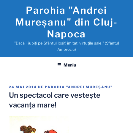
Sari
Parohia "Andrei
la
conținut
Mureşanu" din Cluj-
Napoca
"Dacă îl iubiţi pe Sfântul Iosif, imitaţi virtuţile sale!" (Sfântul
Ambroziu)
Meniu
PUBLICAT
24 MAI 2014
DE
PAROHIA "ANDREI MUREŞANU"
PE
Un spectacol care vesteşte
vacanţa mare!