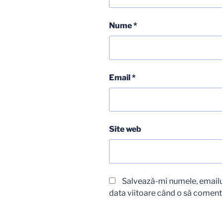
Nume
*
Email
*
Site web
Salvează-mi numele, emailul
data viitoare când o să coment