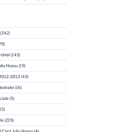
(342)
78)
rohial
(143)
uliu Hossu
(19)
 2012-2013
(43)
tedralei
(16)
ciale
(5)
23)
le
(219)
l Card. Iuliu Hossu
(4)