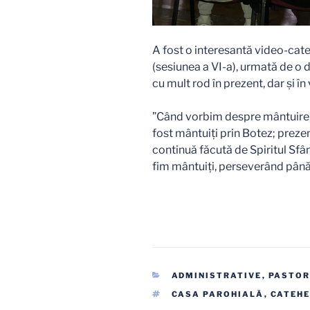
A fost o interesantă video-cat
(sesiunea a VI-a), urmată de o di
cu mult rod în prezent, dar și în v
”Când vorbim despre mântuire, o
fost mântuiți prin Botez; prez
continuă făcută de Spiritul Sfân
fim mântuiți, perseverând până
CATEGORII
ADMINISTRATIVE
,
PASTOR
ETICHETE
CASA PAROHIALĂ
,
CATEHE