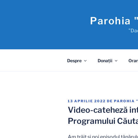
Sari
la
Parohia 
conținut
"Dac
Despre
Donaţii
Orar
PUBLICAT
13 APRILIE 2022
DE
PAROHIA 
PE
Video-cateheză in
Programului Căuta
Am trăit și noi episodul tânăru