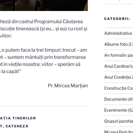
CATEGORII:
eheză din cadrul Programului Căutarea
scuție tinerească (și eu… și eu) cu rost și
Administrative
iitor:
Albume foto
(1
 putem face la trei timpuri: trecut – am
An formativ pa
ent – suntem mântuiți prin transformarea
t în viețile noastre; viitor – sperăm să
Anul Cardinal I
 la capăt”
Anul Credinţei
Pr. Mircea Marţian
Construcţia Ca
Documente ofi
Evenimente
(6
AŢIA TINERILOR
Grupuri parohia
T
,
CATEHEZĂ
Muzeul Fericitu