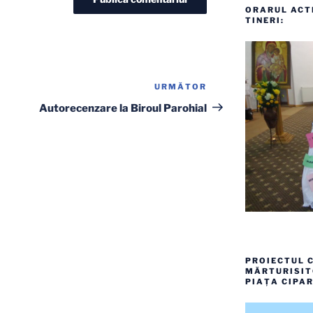
ORARUL ACTI
TINERI:
URMĂTOR
Articolul
următor
Autorecenzare la Biroul Parohial
PROIECTUL C
MĂRTURISITO
PIAȚA CIPAR