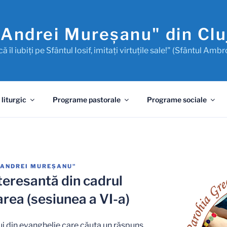
"Andrei Mureşanu" din Cl
ă îl iubiţi pe Sfântul Iosif, imitaţi virtuţile sale!" (Sfântul Ambr
 liturgic
Programe pastorale
Programe sociale
"ANDREI MUREŞANU"
teresantă din cadrul
rea (sesiunea a VI-a)
lui din evanghelie care căuta un răspuns