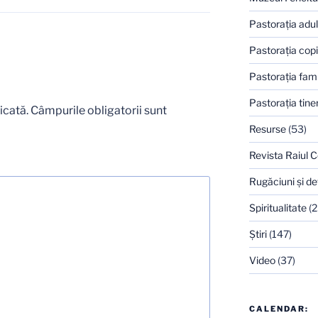
Pastoraţia adulţ
Pastoraţia copi
Pastoraţia famil
Pastoraţia tiner
icată.
Câmpurile obligatorii sunt
Resurse
(53)
Revista Raiul C
Rugăciuni şi de
Spiritualitate
(2
Ştiri
(147)
Video
(37)
CALENDAR: