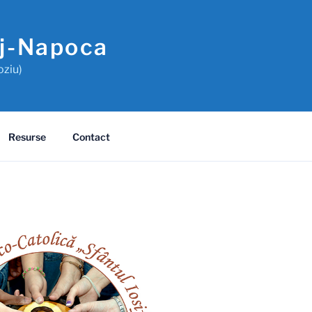
uj-Napoca
oziu)
Resurse
Contact