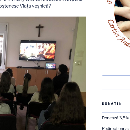
moștenesc Viața veșnică?
Caută
DONAȚII:
Donează 3,5%
Redirecţionează