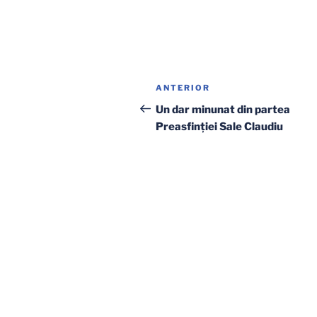
Navigare
Articolul
ANTERIOR
în
anterior
Un dar minunat din partea
Preasfinţiei Sale Claudiu
articole