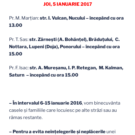
JOI, 5 IANUARIE 2017
Pr. M. Marţian:
str. I. Vulcan, Nucului – începând cu ora
13.00
Pr. T. Sas:
str. Zărneşti (A. Bohănţel), Brăduţului, C.
Nottara, Lupeni (Doja), Ponorului – începând cu ora
15.00
Pr. F. Isac:
str. A. Mureşanu, I. P. Retegan, M. Kalman,
Saturn – începând cu ora 15.00
– În intervalul 6-15 ianuarie 2016
, vom binecuvânta
casele şi familiile care locuiesc pe alte străzi sau au
rămas restante.
– Pentru a evita neînțelegerile și neplăcerile
unei