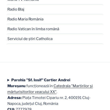
Radio Blaj
Radio Maria România
Radio Vatican în limba română
Serviciul de ştiri Catholica
Parohia "Sf. Iosif" Cartier Andrei
Mureşanu
funcţionează în
Catedrala "Martirilor şi
mărturisitorilor veacului XX"
.
Adresa:
Piaţa Timotei Cipariu nr. 2, 400191 Cluj-
Napoca, judeţul Cluj, România
CUI:
7777978