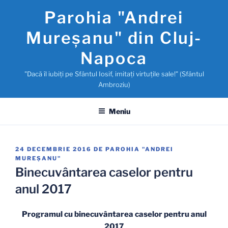
Sari
Parohia "Andrei
la
conținut
Mureşanu" din Cluj-
Napoca
"Dacă îl iubiţi pe Sfântul Iosif, imitaţi virtuţile sale!" (Sfântul
Ambroziu)
Meniu
PUBLICAT
24 DECEMBRIE 2016
DE
PAROHIA "ANDREI
PE
MUREŞANU"
Binecuvântarea caselor pentru
anul 2017
Programul cu binecuvântarea caselor pentru anul
2017