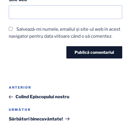
Salvează-mi numele, emailul și site-ul web în acest
navigator pentru data viitoare când o să comentez.
Navigare
Articolul
ANTERIOR
în
anterior
Colind Episcopului nostru
articole
Articolul
URMĂTOR
următor
Sărbători binecuvântate!