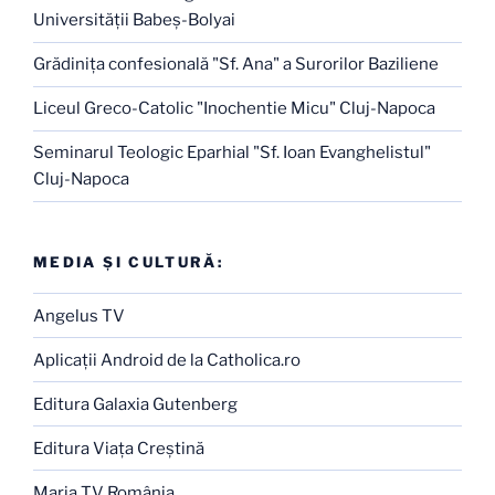
Universităţii Babeş-Bolyai
Grădiniţa confesională "Sf. Ana" a Surorilor Baziliene
Liceul Greco-Catolic "Inochentie Micu" Cluj-Napoca
Seminarul Teologic Eparhial "Sf. Ioan Evanghelistul"
Cluj-Napoca
MEDIA ŞI CULTURĂ:
Angelus TV
Aplicaţii Android de la Catholica.ro
Editura Galaxia Gutenberg
Editura Viaţa Creştină
Maria TV România