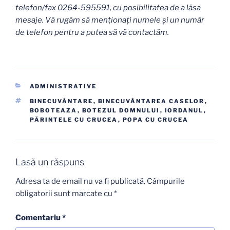
telefon/fax 0264-595591, cu posibilitatea de a lăsa
mesaje. Vă rugăm să menţionaţi numele şi un număr
de telefon pentru a putea să vă contactăm.
CATEGORII
ADMINISTRATIVE
ETICHETE
BINECUVÂNTARE
,
BINECUVÂNTAREA CASELOR
,
BOBOTEAZA
,
BOTEZUL DOMNULUI
,
IORDANUL
,
PĂRINTELE CU CRUCEA
,
POPA CU CRUCEA
Lasă un răspuns
Adresa ta de email nu va fi publicată.
Câmpurile
obligatorii sunt marcate cu
*
Comentariu
*