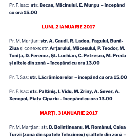
Pr. F. Isac:
str. Becaş, Măcinului, E. Murgu – începând
cu ora 15.00
LUNI, 2 IANUARIE 2017
Pr. M. Marţian:
str. A. Gaudi, R. Ladea, Fagului, Bună-
Ziua
şi conexe: str.
Arţarului, Măceşului, P. Teodor, M.
Toniţa, D. Ferencz, Şt. Luchian, C. Petrescu, M. Preda
și altele din zonă – începând cu ora 13.00
Pr. T. Sas:
str. Lăcrămioarelor – începând cu ora 15.00
Pr. F. Isac:
str. Paltiniș, I. Vidu, M. Zriny, A. Sever, A.
Xenopol, Piaţa Cipariu – începând cu ora 13.00
MARȚI, 3 IANUARIE 2017
Pr. M. Marţian: str.
D. Bolintineanu, M. Românul, Calea
Turzii (zona din spatele Telezimex) și altele din zonă –