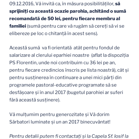
09.12.2016, Vă invită ca, în măsura posibilităților,
să
sprijiniți cu această ocazie parohia, achitând o sumă
recomandată de 50 lei, pentru fiecare membru al
familiei
(sumă pentru care vă rugăm să cereți să vi se
elibereze pe loc o chitanţă în acest sens)
.
Această sumă va fi orientată atât pentru fondul de
salarizare al clerului eparhiei noastre (aflat la dispoziția
PS Florentin, unde noi contribuim cu 36 lei pe an,
pentru fiecare credincios înscris pe lista noastră), cât și
pentru susținerea în continuare a unei mici părți din
programele pastoral-educative programate să se
desfășoare și în anul 2017 (bugetul parohiei ar suferi
fără această susținere).
Vă mulţumim pentru generozitate și Vă dorim
Sărbatori luminate și un an 2017 binecuvântat!
Pentru detalii putem fi contactaţi și la Capela Sf. Iosif la