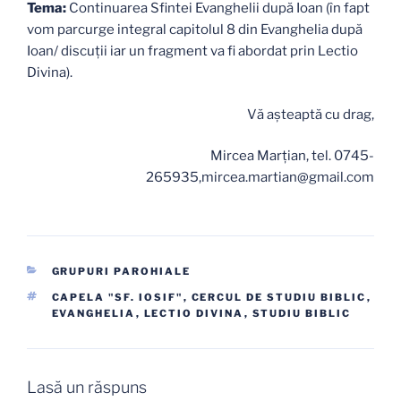
Tema:
Continuarea Sfintei Evanghelii după Ioan (în fapt
vom parcurge integral capitolul 8 din Evanghelia după
Ioan/ discuții iar un fragment va fi abordat prin Lectio
Divina).
Vă aşteaptă cu drag,
Mircea Marţian, tel. 0745-
265935,mircea.martian@gmail.com
CATEGORII
GRUPURI PAROHIALE
ETICHETE
CAPELA "SF. IOSIF"
,
CERCUL DE STUDIU BIBLIC
,
EVANGHELIA
,
LECTIO DIVINA
,
STUDIU BIBLIC
Lasă un răspuns