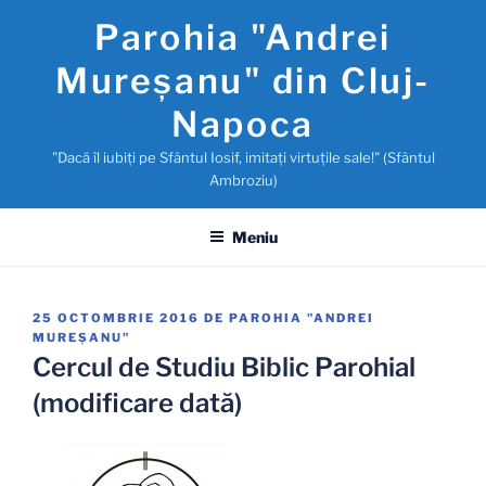
Sari
Parohia "Andrei
la
conținut
Mureşanu" din Cluj-
Napoca
"Dacă îl iubiţi pe Sfântul Iosif, imitaţi virtuţile sale!" (Sfântul
Ambroziu)
Meniu
PUBLICAT
25 OCTOMBRIE 2016
DE
PAROHIA "ANDREI
PE
MUREŞANU"
Cercul de Studiu Biblic Parohial
(modificare dată)