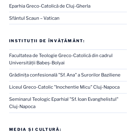
Eparhia Greco-Catolică de Cluj-Gherla
Sfântul Scaun – Vatican
INSTITUŢII DE ÎNVĂŢĂMÂNT:
Facultatea de Teologie Greco-Catolică din cadrul
Universităţii Babeş-Bolyai
Grădiniţa confesională "Sf. Ana" a Surorilor Baziliene
Liceul Greco-Catolic "Inochentie Micu" Cluj-Napoca
Seminarul Teologic Eparhial "Sf. Ioan Evanghelistul"
Cluj-Napoca
MEDIA ŞI CULTURĂ: