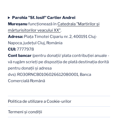
Parohia "Sf. Iosif" Cartier Andrei
Mureşanu
funcţionează în
Catedrala "Martirilor şi
mărturisitorilor veacului XX"
.
Adresa:
Piaţa Timotei Cipariu nr. 2, 400191 Cluj-
Napoca, judeţul Cluj, România
CUI:
7777978
Cont bancar
(pentru donații/ plata contribuției anuale -
vă rugăm scrieți pe dispoziția de plată destinația dorită
pentru donații și adresa
dvs): RO30RNCB0106026612080001, Banca
Comercială Română
Politica de utilizare a Cookie-urilor
Termeni şi condiţii