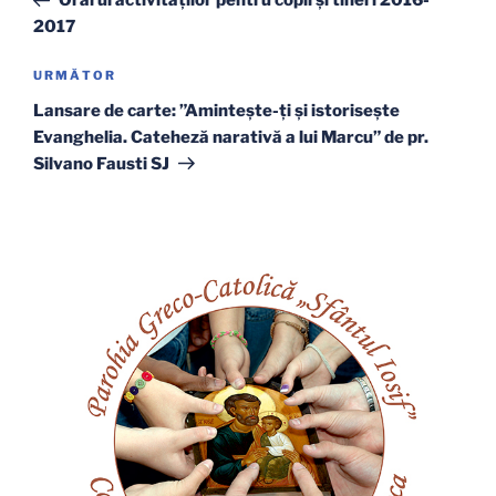
Orarul activităților pentru copii și tineri 2016-
articole
2017
Articolul
URMĂTOR
următor
Lansare de carte: ”Aminteşte-ţi şi istoriseşte
Evanghelia. Cateheză narativă a lui Marcu” de pr.
Silvano Fausti SJ