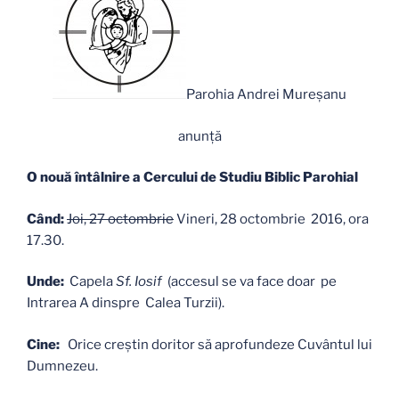
Parohia Andrei Mureşanu
anunţă
O nouă întâlnire a Cercului de Studiu Biblic Parohial
Când:
Joi, 27 octombrie
Vineri, 28 octombrie 2016, ora
17.30.
Unde:
Capela
Sf. Iosif
(accesul se va face doar pe
Intrarea A dinspre Calea Turzii).
Cine:
Orice creştin doritor să aprofundeze Cuvântul lui
Dumnezeu.