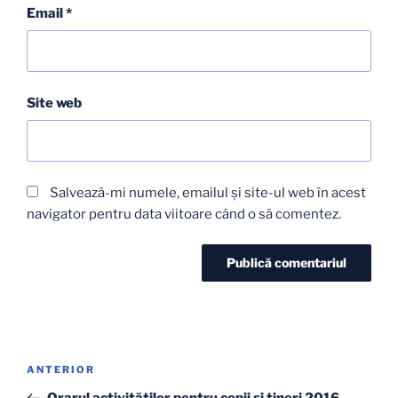
Email
*
Site web
Salvează-mi numele, emailul și site-ul web în acest
navigator pentru data viitoare când o să comentez.
Navigare
Articolul
ANTERIOR
în
anterior