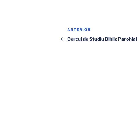
Navigare
Articolul
ANTERIOR
în
anterior
Cercul de Studiu Biblic Parohial
articole