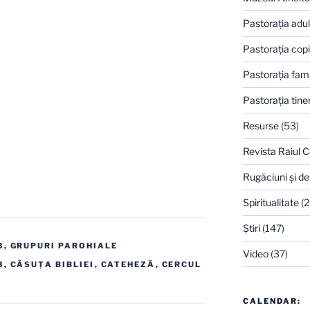
Pastoraţia adulţ
Pastoraţia copi
Pastoraţia famil
Pastoraţia tiner
Resurse
(53)
Revista Raiul C
Rugăciuni şi de
Spiritualitate
(2
Ştiri
(147)
3
,
GRUPURI PAROHIALE
Video
(37)
3
,
CĂSUŢA BIBLIEI
,
CATEHEZĂ
,
CERCUL
CALENDAR: