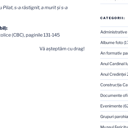
Pilat, s-a răstignit, a murit şi s-a
CATEGORII:
il):
Administrative
tolice (CBC), paginile 131-145
Albume foto
(1
Vă aşteptăm cu drag!
An formativ pa
Anul Cardinal I
Anul Credinţei
Construcţia Ca
Documente ofi
Evenimente
(6
Grupuri parohia
Muzeul Fericitu