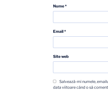
Nume
*
Email
*
Site web
Salvează-mi numele, emailul
data viitoare când o să coment