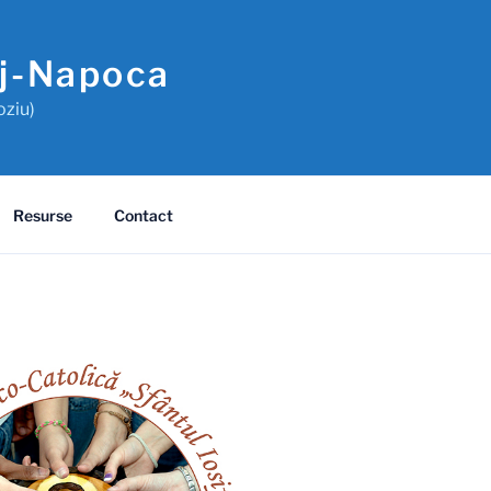
uj-Napoca
oziu)
Resurse
Contact