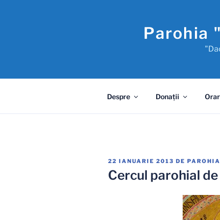
Sari
la
Parohia 
conținut
"Dac
Despre
Donaţii
Orar
PUBLICAT
22 IANUARIE 2013
DE
PAROHIA
PE
Cercul parohial de