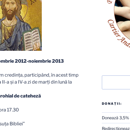
tombrie 2012-noiembrie 2013
 credinţa, participând, în acest timp
Caută
II-a şi a IV-a zi de marţi din lună la
rohial de cateheză
DONAȚII:
ora 17.30
Donează 3,5%
suţa Bibliei”
Redirecţionează