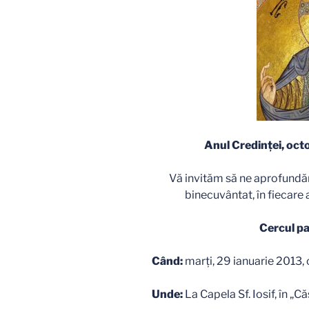
Anul Credinţei, oc
Vă invităm să ne aprofundăm
binecuvântat, în fiecare a 
Cercul pa
Când:
marţi, 29 ianuarie 2013, 
Unde:
La Capela Sf. Iosif, în „Că