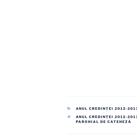
CATEGORII
ANUL CREDINŢEI 2012-201
ETICHETE
ANUL CREDINŢEI 2012-201
PAROHIAL DE CATEHEZĂ