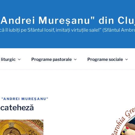
"Andrei Mureşanu" din Cl
ă îl iubiţi pe Sfântul Iosif, imitaţi virtuţile sale!" (Sfântul Ambr
 liturgic
Programe pastorale
Programe sociale
 "ANDREI MUREŞANU"
 cateheză