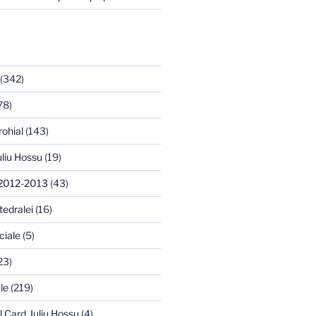
(342)
78)
rohial
(143)
uliu Hossu
(19)
 2012-2013
(43)
tedralei
(16)
ciale
(5)
23)
le
(219)
l Card. Iuliu Hossu
(4)