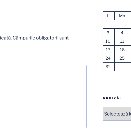
L
Ma
3
4
icată.
Câmpurile obligatorii sunt
10
11
17
18
24
25
31
ARHIVĂ:
Arhive