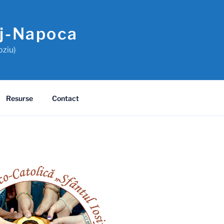
uj-Napoca
oziu)
Resurse
Contact