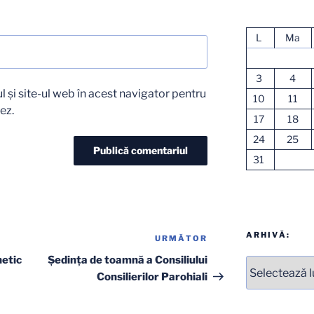
L
Ma
3
4
 și site-ul web în acest navigator pentru
10
11
ez.
17
18
24
25
31
ARHIVĂ:
URMĂTOR
Articolul
următor
hetic
Şedinţa de toamnă a Consiliului
Arhive
Consilierilor Parohiali