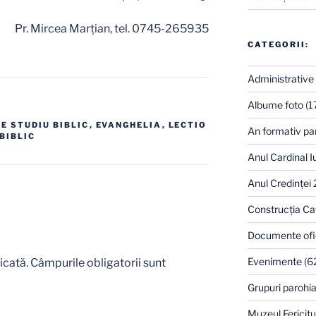
Pr. Mircea Marţian, tel. 0745-265935
CATEGORII:
Administrative
Albume foto
(1
E STUDIU BIBLIC
,
EVANGHELIA
,
LECTIO
An formativ pa
BIBLIC
Anul Cardinal I
Anul Credinţei
Construcţia Ca
Documente ofi
Evenimente
(6
icată.
Câmpurile obligatorii sunt
Grupuri parohia
Muzeul Fericitu