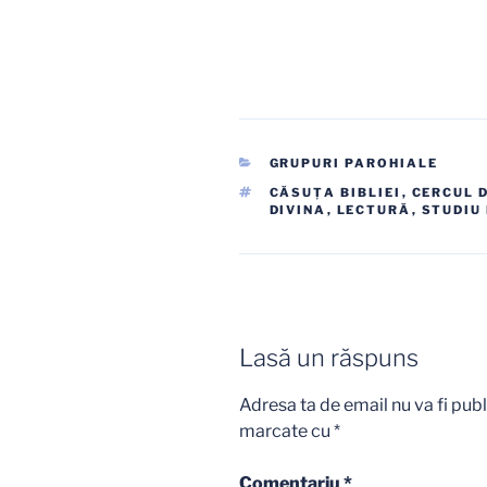
CATEGORII
GRUPURI PAROHIALE
ETICHETE
CĂSUŢA BIBLIEI
,
CERCUL D
DIVINA
,
LECTURĂ
,
STUDIU 
Lasă un răspuns
Adresa ta de email nu va fi publ
marcate cu
*
Comentariu
*