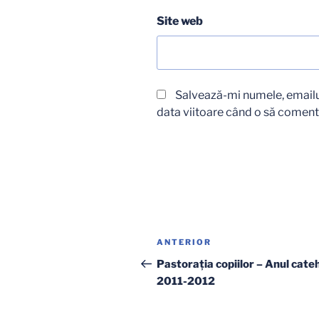
Site web
Salvează-mi numele, emailul
data viitoare când o să coment
Navigare
Articolul
ANTERIOR
în
anterior
Pastoraţia copiilor – Anul cate
2011-2012
articole