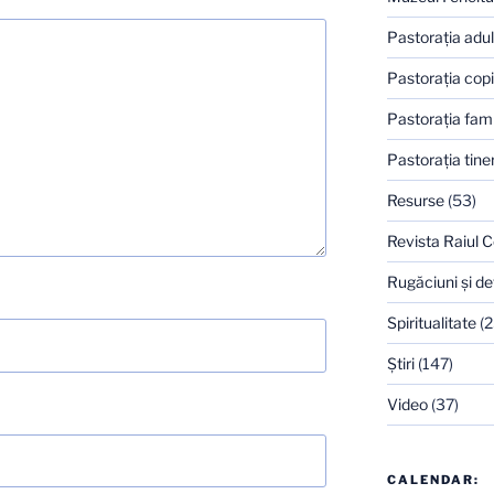
Pastoraţia adulţ
Pastoraţia copi
Pastoraţia famil
Pastoraţia tiner
Resurse
(53)
Revista Raiul C
Rugăciuni şi de
Spiritualitate
(2
Ştiri
(147)
Video
(37)
CALENDAR: