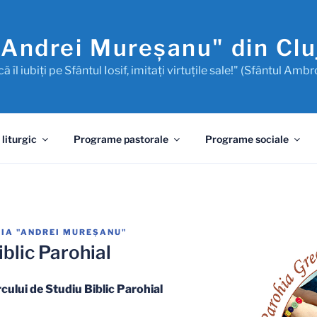
"Andrei Mureşanu" din Cl
ă îl iubiţi pe Sfântul Iosif, imitaţi virtuţile sale!" (Sfântul Ambr
 liturgic
Programe pastorale
Programe sociale
IA "ANDREI MUREŞANU"
iblic Parohial
cului de Studiu Biblic Parohial