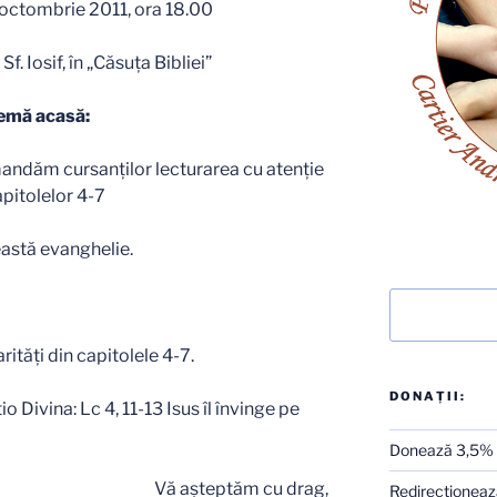
 octombrie 2011, ora 18.00
f. Iosif, în „Căsuţa Bibliei”
emă acasă:
ndăm cursanţilor lecturarea cu atenţie
apitolelor 4-7
eastă evanghelie.
Caută
rităţi din capitolele 4-7.
DONAȚII:
io Divina: Lc 4, 11-13 Isus îl învinge pe
Donează 3,5%
Vă aşteptăm cu drag,
Redirecţionează