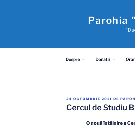
Sari
la
Parohia 
conținut
"Dac
Despre
Donaţii
Orar
PUBLICAT
24 OCTOMBRIE 2011
DE
PAROH
PE
Cercul de Studiu B
O nouă întâlnire a
Cer