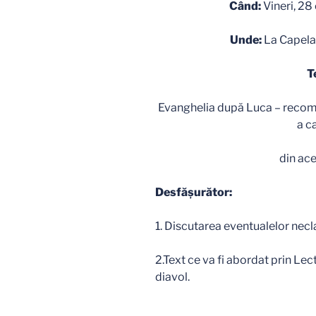
Când:
Vineri, 28
Unde:
La Capela S
T
Evanghelia după Luca – recoma
a c
din ac
Desfăşurător:
1. Discutarea eventualelor necla
2.Text ce va fi abordat prin Lect
diavol.