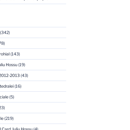
(342)
78)
rohial
(143)
uliu Hossu
(19)
 2012-2013
(43)
tedralei
(16)
ciale
(5)
23)
le
(219)
l Card. Iuliu Hossu
(4)