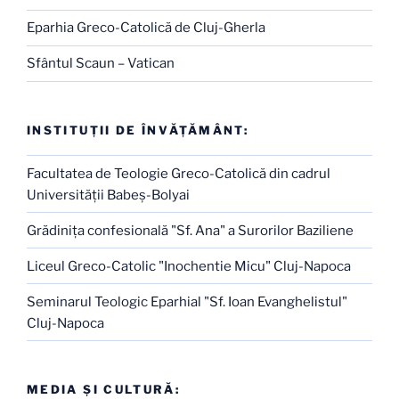
Eparhia Greco-Catolică de Cluj-Gherla
Sfântul Scaun – Vatican
INSTITUŢII DE ÎNVĂŢĂMÂNT:
Facultatea de Teologie Greco-Catolică din cadrul
Universităţii Babeş-Bolyai
Grădiniţa confesională "Sf. Ana" a Surorilor Baziliene
Liceul Greco-Catolic "Inochentie Micu" Cluj-Napoca
Seminarul Teologic Eparhial "Sf. Ioan Evanghelistul"
Cluj-Napoca
MEDIA ŞI CULTURĂ: