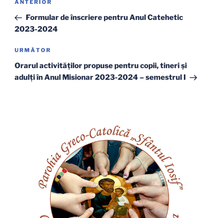
Articolul
ANTERIOR
în
anterior
Formular de înscriere pentru Anul Catehetic
articole
2023-2024
Articolul
URMĂTOR
următor
Orarul activităților propuse pentru copii, tineri și
adulți în Anul Misionar 2023-2024 – semestrul I