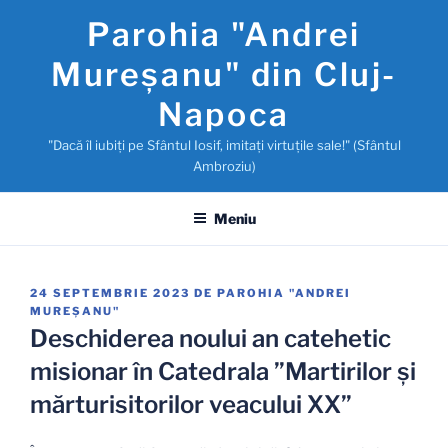
Sari
Parohia "Andrei
la
conținut
Mureşanu" din Cluj-
Napoca
"Dacă îl iubiţi pe Sfântul Iosif, imitaţi virtuţile sale!" (Sfântul
Ambroziu)
Meniu
PUBLICAT
24 SEPTEMBRIE 2023
DE
PAROHIA "ANDREI
PE
MUREŞANU"
Deschiderea noului an catehetic
misionar în Catedrala ”Martirilor și
mărturisitorilor veacului XX”