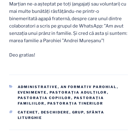
Marțian ne-a așteptat pe toți (angajați sau voluntari) cu
mai multe bunătăți răsfățându-ne printr-o
binemeritată agapă fraternă, despre care unul dintre
colaboratori a scris pe grupul de WhatsApp: ”Am avut
senzația unui prânz in familie. Și cred că asta și suntem:
marea familie a Parohiei ”Andrei Mureșanu”!
Deo gratias!
CATEGORII
ADMINISTRATIVE
,
AN FORMATIV PAROHIAL
,
EVENIMENTE
,
PASTORAŢIA ADULŢILOR
,
PASTORAŢIA COPIILOR
,
PASTORAŢIA
FAMILIILOR
,
PASTORAŢIA TINERILOR
ETICHETE
CATEHET
,
DESCHIDERE
,
GRUP
,
SFÂNTA
LITURGHIE