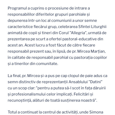
Programul a cuprins o procesiune de intrare a
responsabililor diferitelor grupuri parohiale și
depunerea într-un loc al comuniunii a unor semne
caracteristice fiecărui grup, celebrarea Sfintei Liturghii
animată de copii și tineri din Corul ”Allegria”, urmată de
prezentarea pe scurt a ofertei pastoral-educative din
acest an. Acest lucru a fost făcut de către fiecare
responsabil prezent sau, în lipsă, de pr. Mircea Marțian,
în calitate de responsabil parohial cu pastorația copiilor
și a tinerilor din comunitate.
La final, pr. Mircea și-a pus pe cap clopul de paie adus ca
semn distinctiv de reprezentanții Ansablului ”Datini”
cu un scop clar: ”pentru a putea să-l scot în fața dăruirii
și profesionalismului celor implicați. Felicitări și
recunoștință, alături de toată susținerea noastră”.
Totul a continuat la centrul de activități, unde Simona