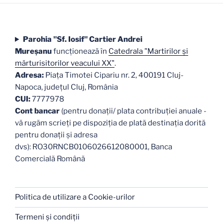
Parohia "Sf. Iosif" Cartier Andrei
Mureşanu
funcţionează în
Catedrala "Martirilor şi
mărturisitorilor veacului XX"
.
Adresa:
Piaţa Timotei Cipariu nr. 2, 400191 Cluj-
Napoca, judeţul Cluj, România
CUI:
7777978
Cont bancar
(pentru donații/ plata contribuției anuale -
vă rugăm scrieți pe dispoziția de plată destinația dorită
pentru donații și adresa
dvs): RO30RNCB0106026612080001, Banca
Comercială Română
Politica de utilizare a Cookie-urilor
Termeni şi condiţii