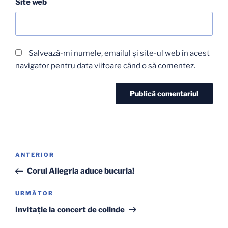
Site web
Salvează-mi numele, emailul și site-ul web în acest
navigator pentru data viitoare când o să comentez.
Navigare
Articolul
ANTERIOR
în
anterior
Corul Allegria aduce bucuria!
articole
Articolul
URMĂTOR
următor
Invitație la concert de colinde