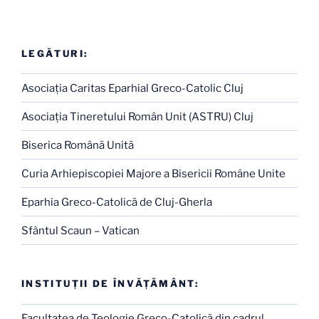
LEGĂTURI:
Asociaţia Caritas Eparhial Greco-Catolic Cluj
Asociaţia Tineretului Român Unit (ASTRU) Cluj
Biserica Română Unită
Curia Arhiepiscopiei Majore a Bisericii Române Unite
Eparhia Greco-Catolică de Cluj-Gherla
Sfântul Scaun – Vatican
INSTITUŢII DE ÎNVĂŢĂMÂNT:
Facultatea de Teologie Greco-Catolică din cadrul