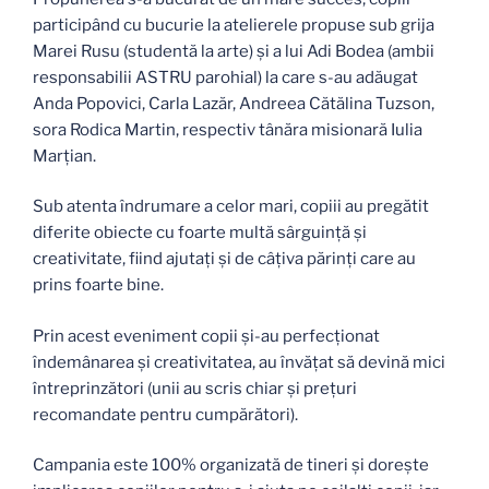
participând cu bucurie la atelierele propuse sub grija
Marei Rusu (studentă la arte) și a lui Adi Bodea (ambii
responsabilii ASTRU parohial) la care s-au adăugat
Anda Popovici, Carla Lazăr, Andreea Cătălina Tuzson,
sora Rodica Martin, respectiv tânăra misionară Iulia
Marțian.
Sub atenta îndrumare a celor mari, copiii au pregătit
diferite obiecte cu foarte multă sârguință și
creativitate, fiind ajutați și de câțiva părinți care au
prins foarte bine.
Prin acest eveniment copii și-au perfecționat
îndemânarea și creativitatea, au învățat să devină mici
întreprinzători (unii au scris chiar și prețuri
recomandate pentru cumpărători).
Campania este 100% organizată de tineri și dorește