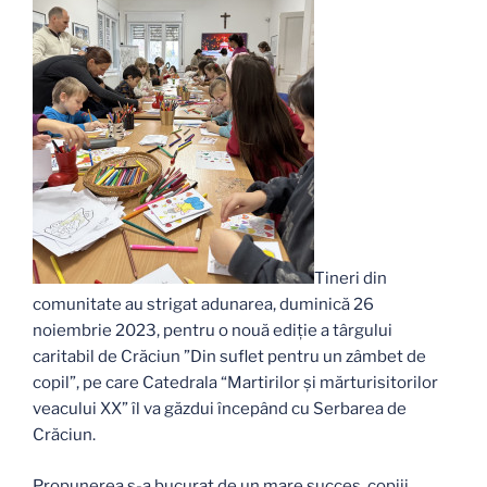
Tineri din
comunitate au strigat adunarea, duminică 26
noiembrie 2023, pentru o nouă ediție a târgului
caritabil de Crăciun ”Din suflet pentru un zâmbet de
copil”, pe care Catedrala “Martirilor și mărturisitorilor
veacului XX” îl va găzdui începând cu Serbarea de
Crăciun.
Propunerea s-a bucurat de un mare succes, copiii