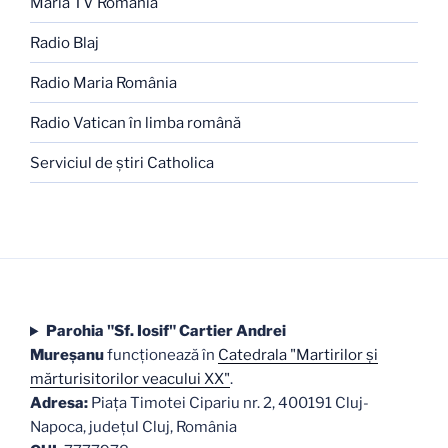
Maria TV România
Radio Blaj
Radio Maria România
Radio Vatican în limba română
Serviciul de ştiri Catholica
Parohia "Sf. Iosif" Cartier Andrei
Mureşanu
funcţionează în
Catedrala "Martirilor şi
mărturisitorilor veacului XX"
.
Adresa:
Piaţa Timotei Cipariu nr. 2, 400191 Cluj-
Napoca, judeţul Cluj, România