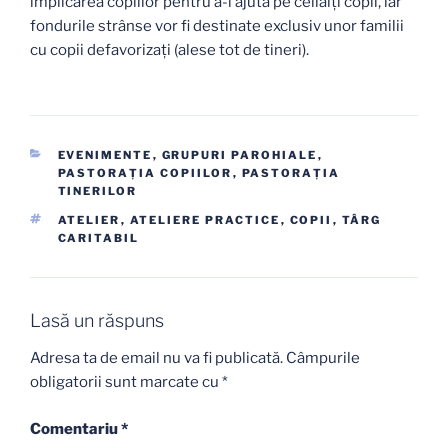
implicarea copiilor pentru a-i ajuta pe ceilalți copii, iar
fondurile strânse vor fi destinate exclusiv unor familii
cu copii defavorizaţi (alese tot de tineri).
CATEGORII
EVENIMENTE
,
GRUPURI PAROHIALE
,
PASTORAŢIA COPIILOR
,
PASTORAŢIA
TINERILOR
ETICHETE
ATELIER
,
ATELIERE PRACTICE
,
COPII
,
TÂRG
CARITABIL
Lasă un răspuns
Adresa ta de email nu va fi publicată.
Câmpurile
obligatorii sunt marcate cu
*
Comentariu
*