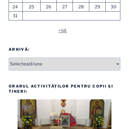
24
25
26
27
28
29
30
31
« iul.
ARHIVĂ:
Arhive
ORARUL ACTIVITĂȚILOR PENTRU COPII ȘI
TINERI: