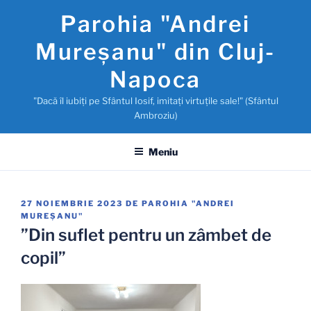
Sari
Parohia "Andrei
la
conținut
Mureşanu" din Cluj-
Napoca
"Dacă îl iubiţi pe Sfântul Iosif, imitaţi virtuţile sale!" (Sfântul
Ambroziu)
Meniu
PUBLICAT
27 NOIEMBRIE 2023
DE
PAROHIA "ANDREI
PE
MUREŞANU"
”Din suflet pentru un zâmbet de
copil”