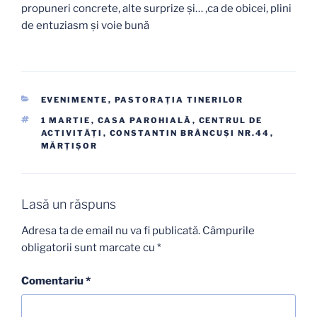
propuneri concrete, alte surprize și… ,ca de obicei, plini
de entuziasm și voie bună
CATEGORII
EVENIMENTE
,
PASTORAŢIA TINERILOR
ETICHETE
1 MARTIE
,
CASA PAROHIALĂ
,
CENTRUL DE
ACTIVITĂȚI
,
CONSTANTIN BRÂNCUŞI NR.44
,
MĂRŢIŞOR
Lasă un răspuns
Adresa ta de email nu va fi publicată.
Câmpurile
obligatorii sunt marcate cu
*
Comentariu
*