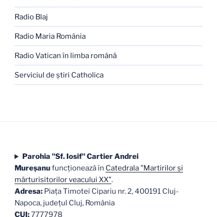
Radio Blaj
Radio Maria România
Radio Vatican în limba română
Serviciul de ştiri Catholica
Parohia "Sf. Iosif" Cartier Andrei
Mureşanu
funcţionează în
Catedrala "Martirilor şi
mărturisitorilor veacului XX"
.
Adresa:
Piaţa Timotei Cipariu nr. 2, 400191 Cluj-
Napoca, judeţul Cluj, România
CUI:
7777978