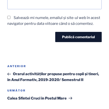
Salvează-mi numele, emailul și site-ul web în acest
navigator pentru data viitoare când o să comentez.
Navigare
Articolul
ANTERIOR
în
anterior
Orarul activităților propuse pentru copii și tineri,
articole
în Anul Formativ, 2019-2020/ Semestrul II
Articolul
URMĂTOR
următor
Calea Sfintei Cruci în Postul Mare