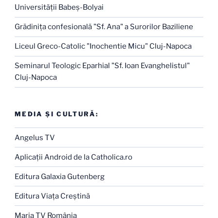
Universităţii Babeş-Bolyai
Grădiniţa confesională "Sf. Ana" a Surorilor Baziliene
Liceul Greco-Catolic "Inochentie Micu" Cluj-Napoca
Seminarul Teologic Eparhial "Sf. Ioan Evanghelistul"
Cluj-Napoca
MEDIA ŞI CULTURĂ:
Angelus TV
Aplicaţii Android de la Catholica.ro
Editura Galaxia Gutenberg
Editura Viaţa Creştină
Maria TV România