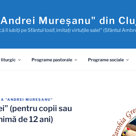
"Andrei Mureşanu" din Cl
ă îl iubiţi pe Sfântul Iosif, imitaţi virtuţile sale!" (Sfântul Ambr
 liturgic
Programe pastorale
Programe sociale
IA "ANDREI MUREŞANU"
i” (pentru copii sau
nimă de 12 ani)