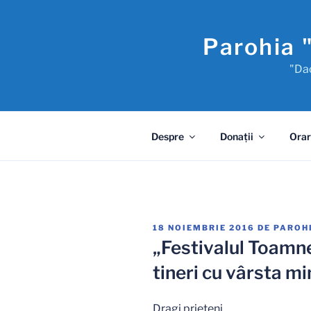
Sari
la
Parohia 
conținut
"Dac
Despre
Donaţii
Orar
PUBLICAT
18 NOIEMBRIE 2016
DE
PAROH
PE
„Festivalul Toamne
tineri cu vârsta mi
Dragi prieteni…