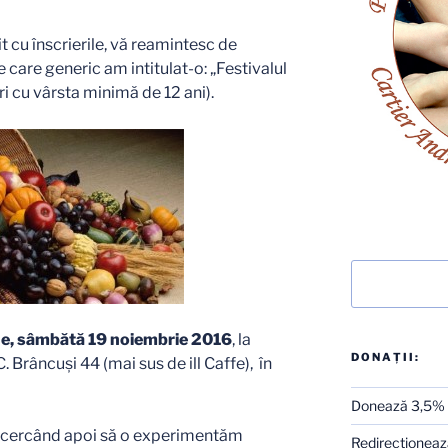
t cu înscrierile, vă reamintesc de
pe care generic am intitulat-o: „Festivalul
ri cu vârsta minimă de 12 ani).
Caută
e, sâmbătă 19 noiembrie 2016
, la
DONAȚII:
C. Brâncuși 44 (mai sus de ill Caffe), în
Donează 3,5%
încercând apoi să o experimentăm
Redirecţionează