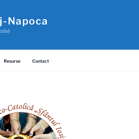
uj-Napoca
oziu)
Resurse
Contact