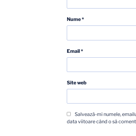
Nume
*
Email
*
Site web
Salvează-mi numele, emailul
data viitoare când o să coment