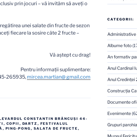
siv prin jocuri – vă invităm să aveți o
CATEGORII:
pregătirea unei salate din fructe de sezon
ceți fiecare la sosire câte 2 fructe –
Administrative
Albume foto
(1
Vă aștept cu drag!
An formativ pa
Anul Cardinal I
Pentru informații suplimentare:
0745-265935,
mircea.martian@ gmail.com
Anul Credinţei
Construcţia Ca
Documente ofi
Evenimente
(6
LEVARDUL CONSTANTIN BRÂNCUȘI 44-
ȚI
,
COPII
,
DARTZ
,
FESTIVALUL
Grupuri parohia
Ă
,
PING-PONG
,
SALATA DE FRUCTE
,
Muzeul Fericitu