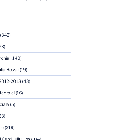
(342)
78)
rohial
(143)
uliu Hossu
(19)
 2012-2013
(43)
tedralei
(16)
ciale
(5)
23)
le
(219)
l Card. Iuliu Hossu
(4)