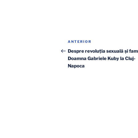
Navigare
Articolul
ANTERIOR
în
anterior
Despre revoluția sexuală și fami
Doamna Gabriele Kuby la Cluj-
articole
Napoca