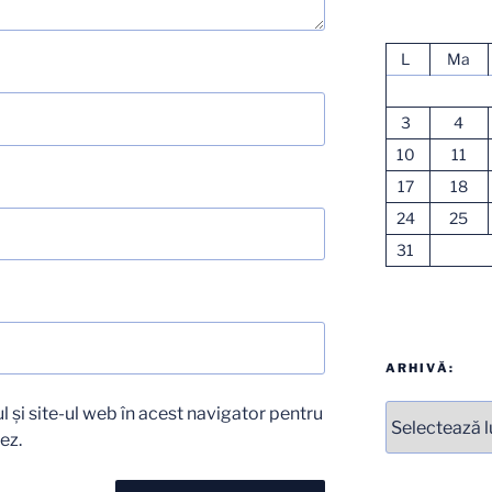
L
Ma
3
4
10
11
17
18
24
25
31
ARHIVĂ:
Arhive
 și site-ul web în acest navigator pentru
ez.