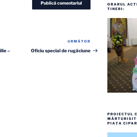
ORARUL ACTI
TINERI:
URMĂTOR
Articolul
următor
lie –
Oficiu special de rugăciune
PROIECTUL C
MĂRTURISITO
PIAȚA CIPAR