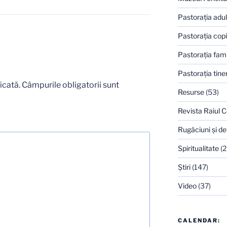
Pastoraţia adulţ
Pastoraţia copi
Pastoraţia famil
Pastoraţia tiner
icată.
Câmpurile obligatorii sunt
Resurse
(53)
Revista Raiul C
Rugăciuni şi de
Spiritualitate
(2
Ştiri
(147)
Video
(37)
CALENDAR: