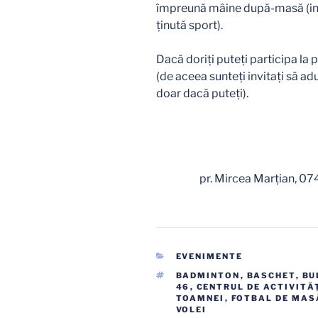
împreună mâine după-masă (inclu
ținută sport).
Dacă doriți puteți participa la 
(de aceea sunteți invitați să adu
doar dacă puteți).
pr. Mircea Marțian, 
CATEGORII
EVENIMENTE
ETICHETE
BADMINTON
,
BASCHET
,
BU
46
,
CENTRUL DE ACTIVITĂ
TOAMNEI
,
FOTBAL DE MAS
VOLEI