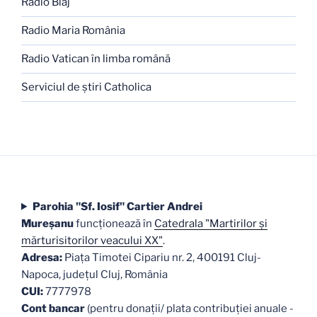
Radio Blaj
Radio Maria România
Radio Vatican în limba română
Serviciul de ştiri Catholica
Parohia "Sf. Iosif" Cartier Andrei
Mureşanu
funcţionează în
Catedrala "Martirilor şi
mărturisitorilor veacului XX"
.
Adresa:
Piaţa Timotei Cipariu nr. 2, 400191 Cluj-
Napoca, judeţul Cluj, România
CUI:
7777978
Cont bancar
(pentru donații/ plata contribuției anuale -