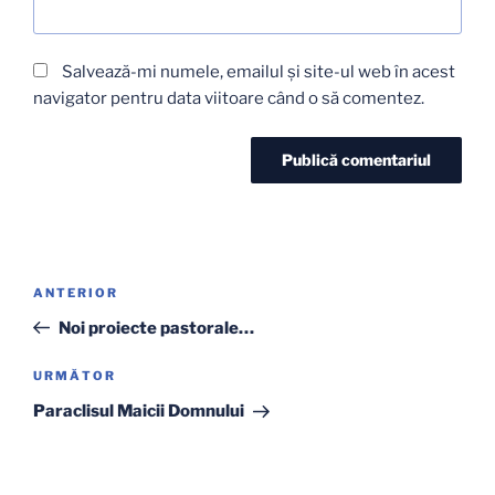
Salvează-mi numele, emailul și site-ul web în acest
navigator pentru data viitoare când o să comentez.
Navigare
Articolul
ANTERIOR
în
anterior
Noi proiecte pastorale…
articole
Articolul
URMĂTOR
următor
Paraclisul Maicii Domnului