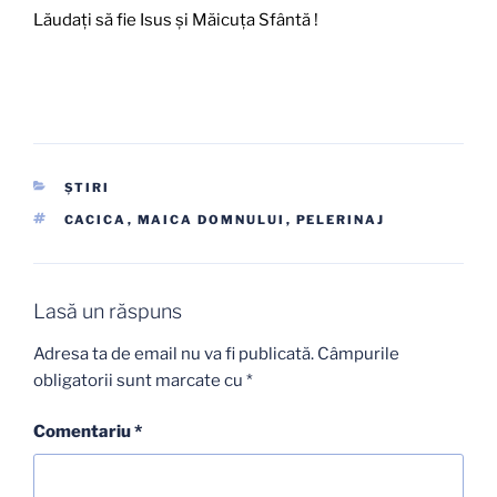
Lăudaţi să fie Isus şi Măicuţa Sfântă !
CATEGORII
ŞTIRI
ETICHETE
CACICA
,
MAICA DOMNULUI
,
PELERINAJ
Lasă un răspuns
Adresa ta de email nu va fi publicată.
Câmpurile
obligatorii sunt marcate cu
*
Comentariu
*