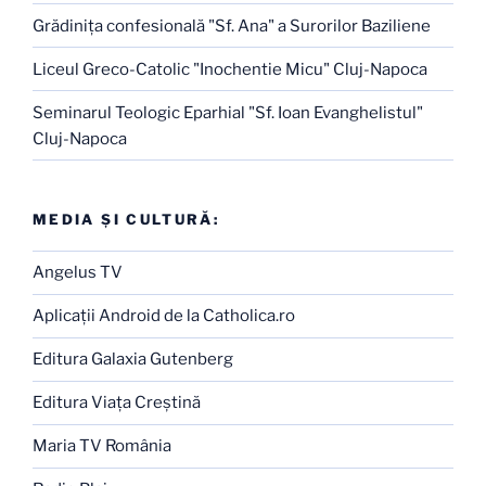
Grădiniţa confesională "Sf. Ana" a Surorilor Baziliene
Liceul Greco-Catolic "Inochentie Micu" Cluj-Napoca
Seminarul Teologic Eparhial "Sf. Ioan Evanghelistul"
Cluj-Napoca
MEDIA ŞI CULTURĂ:
Angelus TV
Aplicaţii Android de la Catholica.ro
Editura Galaxia Gutenberg
Editura Viaţa Creştină
Maria TV România