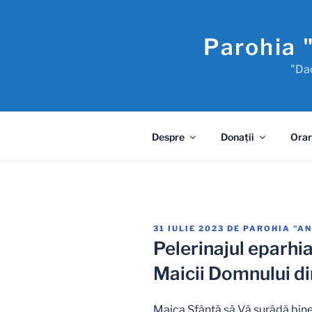
Sari
la
Parohia 
conținut
"Dac
Despre
Donaţii
Orar
PUBLICAT
31 IULIE 2023
DE
PAROHIA "A
PE
Pelerinajul eparhi
Maicii Domnului d
Maica Sfântă să Vă surâdă bine