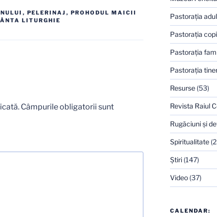
MNULUI
,
PELERINAJ
,
PROHODUL MAICII
Pastoraţia adulţ
FÂNTA LITURGHIE
Pastoraţia copi
Pastoraţia famil
Pastoraţia tiner
Resurse
(53)
Revista Raiul C
icată.
Câmpurile obligatorii sunt
Rugăciuni şi de
Spiritualitate
(2
Ştiri
(147)
Video
(37)
CALENDAR: