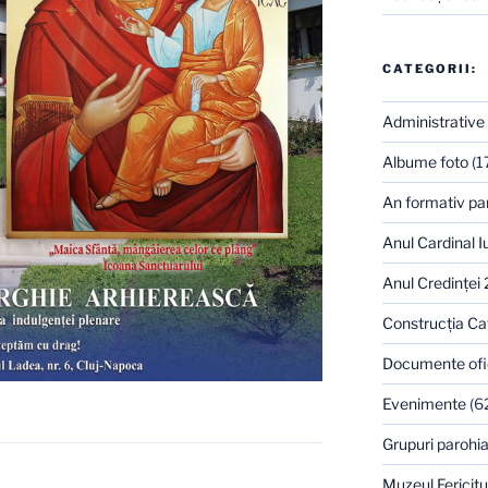
CATEGORII:
Administrative
Albume foto
(1
An formativ pa
Anul Cardinal I
Anul Credinţei
Construcţia Ca
Documente ofi
Evenimente
(6
Grupuri parohia
Muzeul Fericitu