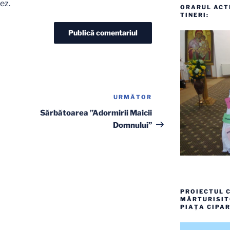
ez.
ORARUL ACTI
TINERI:
URMĂTOR
Articolul
următor
Sărbătoarea ”Adormirii Maicii
Domnului”
PROIECTUL C
MĂRTURISITO
PIAȚA CIPAR