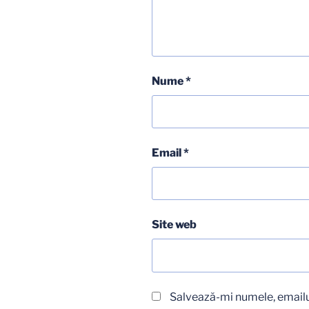
Nume
*
Email
*
Site web
Salvează-mi numele, emailul