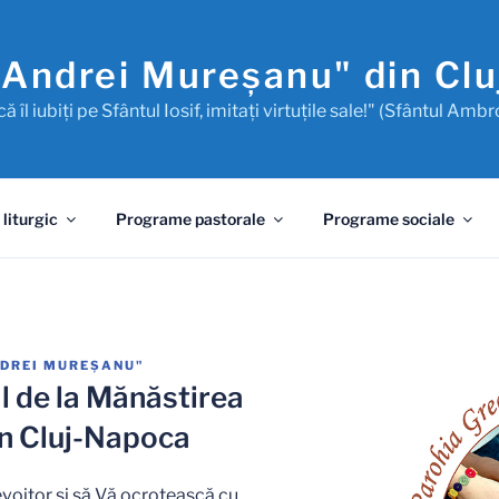
"Andrei Mureşanu" din Cl
ă îl iubiţi pe Sfântul Iosif, imitaţi virtuţile sale!" (Sfântul Ambr
 liturgic
Programe pastorale
Programe sociale
NDREI MUREŞANU"
al de la Mănăstirea
in Cluj-Napoca
voitor și să Vă ocrotească cu