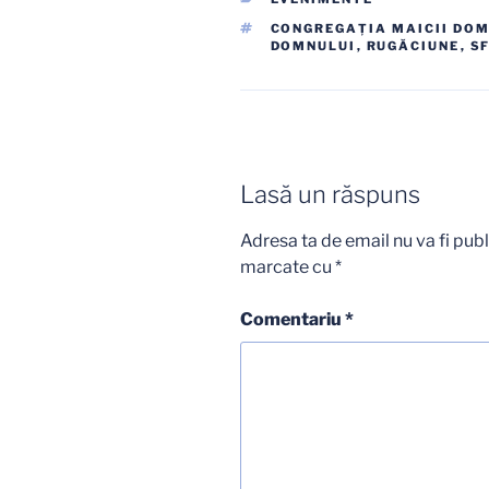
ETICHETE
CONGREGAŢIA MAICII DO
DOMNULUI
,
RUGĂCIUNE
,
S
Lasă un răspuns
Adresa ta de email nu va fi publ
marcate cu
*
Comentariu
*