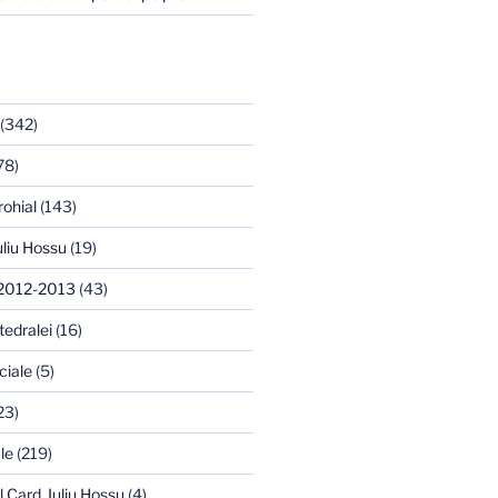
(342)
78)
rohial
(143)
uliu Hossu
(19)
 2012-2013
(43)
tedralei
(16)
ciale
(5)
23)
le
(219)
l Card. Iuliu Hossu
(4)