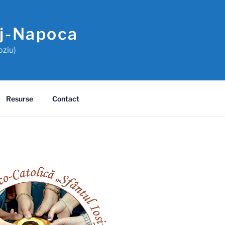
uj-Napoca
oziu)
Resurse
Contact