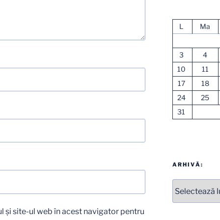
L
Ma
3
4
10
11
17
18
24
25
31
ARHIVĂ:
Arhive
 și site-ul web în acest navigator pentru