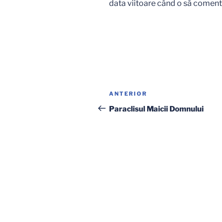
data viitoare când o să coment
Navigare
Articolul
ANTERIOR
în
anterior
Paraclisul Maicii Domnului
articole