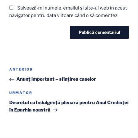
Salvează-mi numele, emailul și site-ul web în acest
navigator pentru data viitoare când o să comentez.
Navigare
Articolul
ANTERIOR
în
anterior
Anunț important – sfințirea caselor
articole
Articolul
URMĂTOR
următor
Decretul cu Indulgenţă plenară pentru Anul Credinţei
în Eparhia noastră