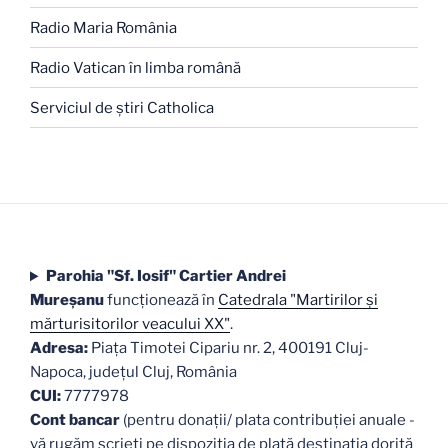
Radio Maria România
Radio Vatican în limba română
Serviciul de ştiri Catholica
Parohia "Sf. Iosif" Cartier Andrei
Mureşanu
funcţionează în
Catedrala "Martirilor şi
mărturisitorilor veacului XX"
.
Adresa:
Piaţa Timotei Cipariu nr. 2, 400191 Cluj-
Napoca, judeţul Cluj, România
CUI:
7777978
Cont bancar
(pentru donații/ plata contribuției anuale -
vă rugăm scrieți pe dispoziția de plată destinația dorită