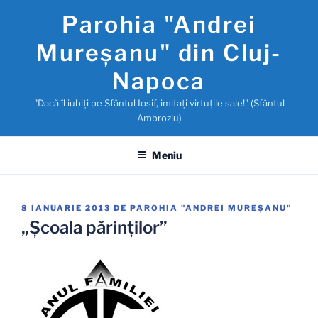
Sari
Parohia "Andrei
la
conținut
Mureşanu" din Cluj-
Napoca
"Dacă îl iubiţi pe Sfântul Iosif, imitaţi virtuţile sale!" (Sfântul
Ambroziu)
Meniu
PUBLICAT
8 IANUARIE 2013
DE
PAROHIA "ANDREI MUREŞANU"
PE
„Şcoala părinţilor”