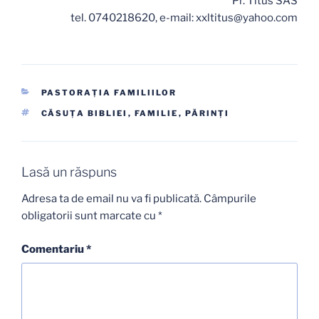
Pr. Titus SAS
tel. 0740218620, e-mail: xxltitus@yahoo.com
CATEGORII
PASTORAŢIA FAMILIILOR
ETICHETE
CĂSUŢA BIBLIEI
,
FAMILIE
,
PĂRINŢI
Lasă un răspuns
Adresa ta de email nu va fi publicată.
Câmpurile
obligatorii sunt marcate cu
*
Comentariu
*