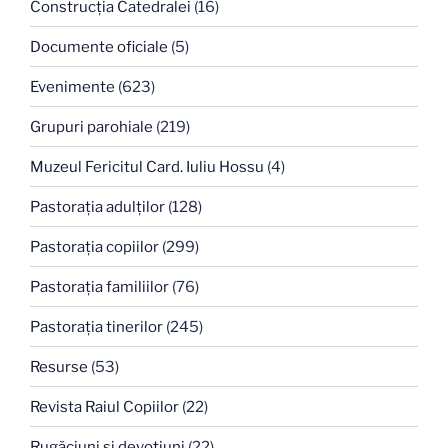
Construcţia Catedralei
(16)
Documente oficiale
(5)
Evenimente
(623)
Grupuri parohiale
(219)
Muzeul Fericitul Card. Iuliu Hossu
(4)
Pastoraţia adulţilor
(128)
Pastoraţia copiilor
(299)
Pastoraţia familiilor
(76)
Pastoraţia tinerilor
(245)
Resurse
(53)
Revista Raiul Copiilor
(22)
Rugăciuni şi devoţiuni
(22)