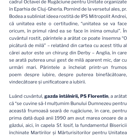
cadrul Octavei de Rugăciune pentru Unitate organizate
în Eparhia de Cluj-Gherla. Pornind de la versetul ales, pr.
Bodea a subliniat ideea rostită de IPS Mitropolit Andrei,
că unitatea este o certitudine, “unitatea se va face
oricum, în primul rând ea se face în inima omului”. În
cuvântul rostit, părintele a arătat ce poate însemna “O
picătură de milă” – relatând din cartea cu acest titlu al
cărei autor este un chirurg din Derby – Anglia, în care
se arată puterea unui gest de milă aparent mic, dar cu
urmări mari. Părintele a încheiat printr-un frumos
poem despre iubire, despre puterea binefăcătoare,
vindecătoare şi unificatoare a iubirii.
Luând cuvântul,
gazda întâlnirii, PS Florentin
, a arătat
că “se cuvine să-I mulţumim Bunului Dumnezeu pentru
această frumoasă seară de rugăciune, în care, pentru
prima dată după anii 1990 am avut marea onoare de a
găzdui, aici, în capela Sf. Iosif, la fundamentul Bisericii
închinate Martirilor şi Mărturisitorilor pentru Unitatea