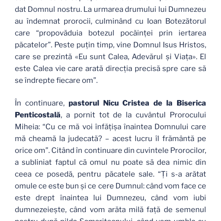
dat Domnul nostru. La urmarea drumului lui Dumnezeu
au îndemnat prorocii, culminând cu Ioan Botezătorul
care “propovăduia botezul pocăinţei prin iertarea
păcatelor”. Peste puţin timp, vine Domnul Isus Hristos,
care se prezintă «Eu sunt Calea, Adevărul şi Viaţa». El
este Calea vie care arată direcţia precisă spre care să
se îndrepte fiecare om”.
În continuare,
pastorul Nicu Cristea de la Biserica
Penticostală
, a pornit tot de la cuvântul Prorocului
Miheia: “Cu ce mă voi înfăţişa înaintea Domnului care
mă cheamă la judecată? – acest lucru îl frământă pe
orice om”. Citând în continuare din cuvintele Prorocilor,
a subliniat faptul că omul nu poate să dea nimic din
ceea ce posedă, pentru păcatele sale. “Ţi s-a arătat
omule ce este bun şi ce cere Dumnul: când vom face ce
este drept înaintea lui Dumnezeu, când vom iubi
dumnezeieşte, când vom arăta milă faţă de semenul