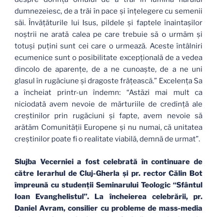
dumnezeiesc, de a trăi în pace şi înţelegere cu semenii
săi. Învăţăturile lui Isus, pildele şi faptele înaintaşilor
noştrii ne arată calea pe care trebuie să o urmăm şi
totuşi puţini sunt cei care o urmează. Aceste întâlniri
ecumenice sunt o posibilitate excepţională de a vedea
dincolo de aparenţe, de a ne cunoaşte, de a ne uni
glasul în rugăciune şi dragoste frăţească.” Excelenţa Sa
a încheiat printr-un îndemn: “Astăzi mai mult ca
niciodată avem nevoie de mărturiile de credinţă ale
creştinilor prin rugăciuni şi fapte, avem nevoie să
arătăm Comunităţii Europene şi nu numai, că unitatea
creştinilor poate fi o realitate viabilă, demnă de urmat”.
Slujba Vecerniei a fost celebrată în continuare de
către Ierarhul de Cluj-Gherla şi pr. rector Călin Bot
împreună cu studenţii Seminarului Teologic “Sfântul
Ioan Evanghelistul”.
La încheierea celebrării, pr.
Daniel Avram, consilier cu probleme de mass-media