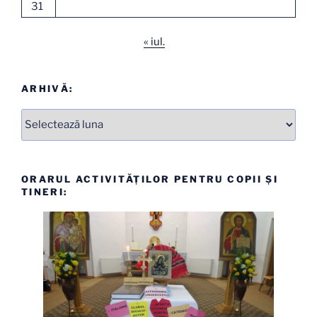
31
« iul.
ARHIVĂ:
Arhive
ORARUL ACTIVITĂȚILOR PENTRU COPII ȘI
TINERI: