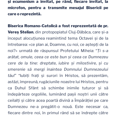
şi ecumenism a invitat, pe rând, fiecare invitat, la
microfon, pentru a transmite mesajul Bisericii pe
care o reprezintă.
Biserica Romano-Catolică a fost reprezentată de pr.
Vereş Stelian
, din protopopiatul Cluj-Dăbâca, care şi-a
început alocuţiunea reamintind tema Octavei şi de la
întrebarea: «ce plan ai, Doamne, cu noi, ce aştepţi de la
noi?» urmată de răspunsul Profetului Miheia: “
Ţi s-a
arătat, omule, ceea ce este bun şi ceea ce Dumnezeu
cere de la tine: dreptate, iubire şi milostivire, şi cu
smerenie să mergi înaintea Domnului Dumnezeului
tău!
” “Iubiţi fraţi şi surori în Hristos, să prezentăm,
astăzi, împreună, rugăciunile noastre lui Hristos, pentru
ca Duhul Sfânt să schimbe inimile tuturor şi să
îndepărteze orgoliile, luminând paşii noştri unii către
ceilalţi şi către acea poartă divină a Împărăţiei pe care
Dumnezeu ne-a pregătit-o nouă. Este necesar ca,
fiecare dintre noi, în primul rând să se îndrepte către