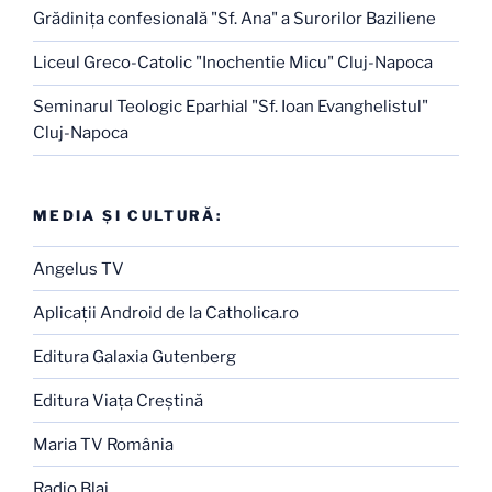
Grădiniţa confesională "Sf. Ana" a Surorilor Baziliene
Liceul Greco-Catolic "Inochentie Micu" Cluj-Napoca
Seminarul Teologic Eparhial "Sf. Ioan Evanghelistul"
Cluj-Napoca
MEDIA ŞI CULTURĂ:
Angelus TV
Aplicaţii Android de la Catholica.ro
Editura Galaxia Gutenberg
Editura Viaţa Creştină
Maria TV România
Radio Blaj