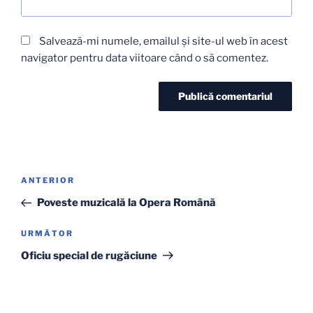
Salvează-mi numele, emailul și site-ul web în acest
navigator pentru data viitoare când o să comentez.
Navigare
Articolul
ANTERIOR
în
anterior
Poveste muzicală la Opera Română
articole
Articolul
URMĂTOR
următor
Oficiu special de rugăciune