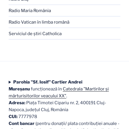
Radio Maria România
Radio Vatican în limba română
Serviciul de ştiri Catholica
Parohia "Sf. Iosif" Cartier Andrei
Mureşanu
funcţionează în
Catedrala "Martirilor şi
mărturisitorilor veacului XX"
.
Adresa:
Piaţa Timotei Cipariu nr. 2, 400191 Cluj-
Napoca, judeţul Cluj, România
CUI:
7777978
Cont bancar
(pentru donații/ plata contribuției anuale -