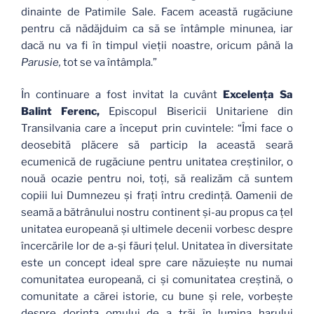
dinainte de Patimile Sale. Facem această rugăciune
pentru că nădăjduim ca să se întâmple minunea, iar
dacă nu va fi în timpul vieţii noastre, oricum până la
Parusie,
tot se va întâmpla.”
În continuare a fost invitat la cuvânt
Excelenţa Sa
Balint Ferenc,
Episcopul Bisericii Unitariene din
Transilvania care a început prin cuvintele: “Îmi face o
deosebită plăcere să particip la această seară
ecumenică de rugăciune pentru unitatea creştinilor, o
nouă ocazie pentru noi, toţi, să realizăm că suntem
copiii lui Dumnezeu şi fraţi întru credinţă. Oamenii de
seamă a bătrânului nostru continent şi-au propus ca ţel
unitatea europeană şi ultimele decenii vorbesc despre
încercările lor de a-şi făuri ţelul. Unitatea în diversitate
este un concept ideal spre care năzuieşte nu numai
comunitatea europeană, ci şi comunitatea creştină, o
comunitate a cărei istorie, cu bune şi rele, vorbeşte
despre dorinţa omului de a trăi în lumina harului