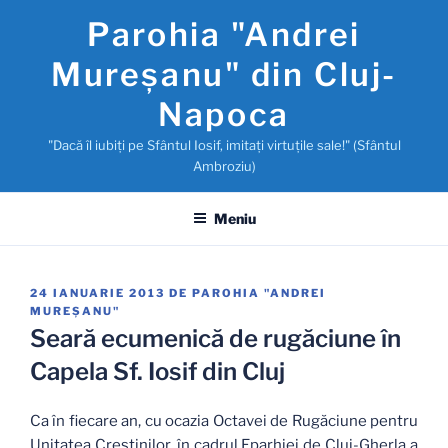
Sari
Parohia "Andrei
la
conținut
Mureşanu" din Cluj-
Napoca
"Dacă îl iubiţi pe Sfântul Iosif, imitaţi virtuţile sale!" (Sfântul
Ambroziu)
Meniu
PUBLICAT
24 IANUARIE 2013
DE
PAROHIA "ANDREI
PE
MUREŞANU"
Seară ecumenică de rugăciune în
Capela Sf. Iosif din Cluj
Ca în fiecare an, cu ocazia Octavei de Rugăciune pentru
Unitatea Creştinilor, în cadrul Eparhiei de Cluj-Gherla a