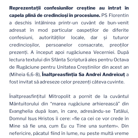
Reprezentaţii confesiunilor creştine au intrat în
capela plină de credincioşi în procesiune
.
PS Florentin
a deschis întâlnirea printr-un cuvânt de bun-venit
adresat în mod particular oaspeţilor de diferite
confesiuni, autorităţilor locale, dar şi tuturor
credincioşilor, persoanelor consacrate, preoţilor
prezenţi. A început apoi rugăciunea Vecerniei. După
lectura textului din Sfânta Scriptură ales pentru Octava
de Rugăciune pentru Unitatea Creştinilor din acest an
(Miheia 6,6-8),
Înaltpreasfinţia Sa Andrei Andreicuţ
a
fost invitat să adreseze celor prezenţi câteva cuvinte.
Înaltpreasfinţitul Mitropolit
a pornit de la cuvântul
Mântuitorului din “marea rugăciune arhierească” din
Evanghelia după Ioan, în care, adresându-se Tatălui,
Domnul Isus Hristos îi cere: «fie ca cei ce vor crede în
Mine să fie una, cum Eu cu Tine una suntem». Din
nefericire, păcatul fiind în lume, nu peste multă vreme