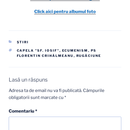
Click aici pentru albumul foto
CATEGORII
ŞTIRI
ETICHETE
CAPELA "SF. IOSIF"
,
ECUMENISM
,
PS
FLORENTIN CRIHĂLMEANU
,
RUGĂCIUNE
Lasă un răspuns
Adresa ta de email nu va fi publicată.
Câmpurile
obligatorii sunt marcate cu
*
Comentariu
*