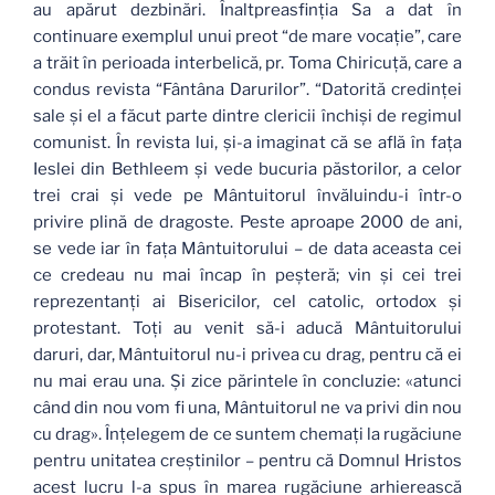
au apărut dezbinări. Înaltpreasfinţia Sa a dat în
continuare exemplul unui preot “de mare vocaţie”, care
a trăit în perioada interbelică, pr. Toma Chiricuţă, care a
condus revista “Fântâna Darurilor”. “Datorită credinţei
sale şi el a făcut parte dintre clericii închişi de regimul
comunist. În revista lui, şi-a imaginat că se află în faţa
Ieslei din Bethleem şi vede bucuria păstorilor, a celor
trei crai şi vede pe Mântuitorul învăluindu-i într-o
privire plină de dragoste. Peste aproape 2000 de ani,
se vede iar în faţa Mântuitorului – de data aceasta cei
ce credeau nu mai încap în peşteră; vin şi cei trei
reprezentanţi ai Bisericilor, cel catolic, ortodox şi
protestant. Toţi au venit să-i aducă Mântuitorului
daruri, dar, Mântuitorul nu-i privea cu drag, pentru că ei
nu mai erau una. Şi zice părintele în concluzie: «atunci
când din nou vom fi una, Mântuitorul ne va privi din nou
cu drag». Înţelegem de ce suntem chemaţi la rugăciune
pentru unitatea creştinilor – pentru că Domnul Hristos
acest lucru l-a spus în marea rugăciune arhierească