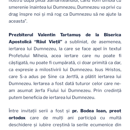
nostru după pilda Samariteanului, când vom umbla cu
smerenie înaintea lui Dumnezeu, Dumnezeu va privi cu
drag înspre noi şi mă rog ca Dumnezeu să ne ajute la
aceasta”.
Prezbiterul Valentin Tartamuş de la Biserica
Apostolică “Râul Vieţii”
a subliniat, de asemenea,
iertarea lui Dumnezeu, la care se face apel în textul
Profetului Miheia, acea iertare care nu poate fi
câştigată, nu poate fi cumpărată, ci doar primită ca dar,
ca expresie a milostivirii lui Dumnezeu. Isus Hristos,
care S-a adus pe Sine ca Jertfă, a plătit iertarea lui
Dumnezeu. Iertarea a fost dată tuturor celor care ne-
am asumat Jerfa Fiului lui Dumnezeu. Prin credinţă
putem beneficia de iertarea lui Dumnezeu.
Între invitaţii serii a fost şi
pr. Bodea Ioan, preot
ortodox
care de mulţi ani participă cu multă
deschidere şi iubire creştină la serile ecumenice din