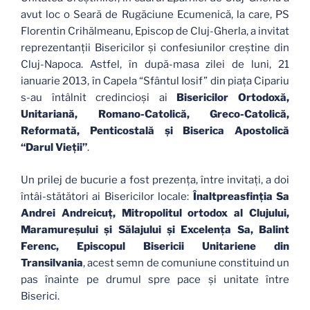
avut loc o Seară de Rugăciune Ecumenică, la care, PS
Florentin Crihălmeanu, Episcop de Cluj-Gherla, a invitat
reprezentanţii Bisericilor şi confesiunilor creştine din
Cluj-Napoca. Astfel, în după-masa zilei de luni, 21
ianuarie 2013, în Capela “Sfântul Iosif” din piaţa Cipariu
s-au întâlnit credincioşi ai
Bisericilor Ortodoxă,
Unitariană, Romano-Catolică, Greco-Catolică,
Reformată, Penticostală şi Biserica Apostolică
“Darul Vieţii”
.
Un prilej de bucurie a fost prezenţa, între invitaţi, a doi
întâi-stătători ai Bisericilor locale:
Înaltpreasfinţia Sa
Andrei Andreicuţ, Mitropolitul ortodox al Clujului,
Maramureşului şi Sălajului şi Excelenţa Sa, Balint
Ferenc, Episcopul Bisericii Unitariene din
Transilvania
, acest semn de comuniune constituind un
pas înainte pe drumul spre pace şi unitate între
Biserici.