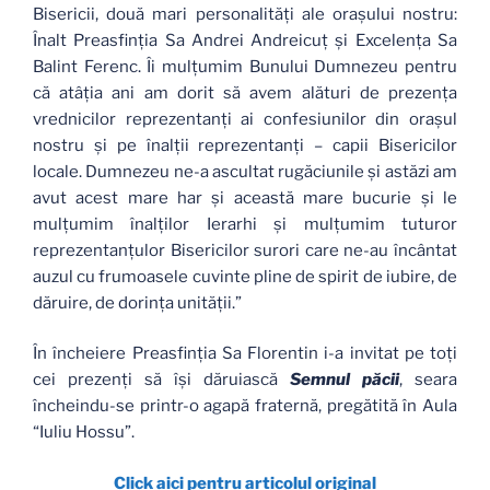
Bisericii, două mari personalităţi ale oraşului nostru:
Înalt Preasfinţia Sa Andrei Andreicuţ şi Excelenţa Sa
Balint Ferenc. Îi mulţumim Bunului Dumnezeu pentru
că atâţia ani am dorit să avem alături de prezenţa
vrednicilor reprezentanţi ai confesiunilor din oraşul
nostru şi pe înalţii reprezentanţi – capii Bisericilor
locale. Dumnezeu ne-a ascultat rugăciunile şi astăzi am
avut acest mare har şi această mare bucurie şi le
mulţumim înalţilor Ierarhi şi mulţumim tuturor
reprezentanţulor Bisericilor surori care ne-au încântat
auzul cu frumoasele cuvinte pline de spirit de iubire, de
dăruire, de dorinţa unităţii.”
În încheiere Preasfinţia Sa Florentin i-a invitat pe toţi
cei prezenţi să îşi dăruiască
Semnul păcii
, seara
încheindu-se printr-o agapă fraternă, pregătită în Aula
“Iuliu Hossu”.
Click aici pentru articolul original