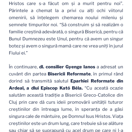
Hristos care s-a făcut om şi a murit pentru noi”.
Părintele a chemat la a privi cu alţi ochi viitorul
omenirii, să înţelegem chemarea noului mileniu şi
semnele timpurilor noi. “Să construim şi să realizăm o
familie creştină adevărată, o singură Biserică, pentru că
Bunul Dumnezeu este Unul, pentru că avem un singur
botez şi avem o singură mamă care ne vrea uniţi în jurul
Fiului ei.”
În continuare,
dl. consilier Gyenge Ianos
a adresat un
cuvânt din partea
Bisericii Reformate
, în primul rând
dorind să transmită salutul
Eparhiei Reformate din
Ardeal, a dlui Episcop Kató Béla.
“Cu aceată ocazie
salutăm această tradiţie a Bisericii Greco-Catolice din
Cluj prin care dă curs ideii promovării unităţii tuturor
creştinilor din întreaga lume, în speranţa de a găsi
singura cale de mântuire, pe Domnul Isus Hristos. Viaţa
creştinilor este un drum lung, care trebuie să se alăture
sau chiar să se suprapună cu acel drum pe care ni l-a