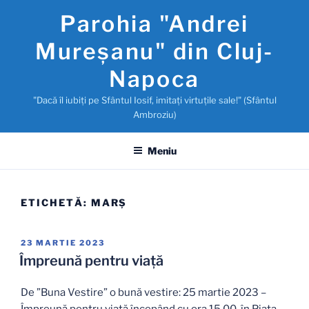
Sari
Parohia "Andrei
la
conținut
Mureşanu" din Cluj-
Napoca
"Dacă îl iubiţi pe Sfântul Iosif, imitaţi virtuţile sale!" (Sfântul
Ambroziu)
Meniu
ETICHETĂ:
MARŞ
PUBLICAT
23 MARTIE 2023
PE
Împreună pentru viață
De ”Buna Vestire” o bună vestire: 25 martie 2023 –
Împreună pentru viață începând cu ora 15.00, în Piața