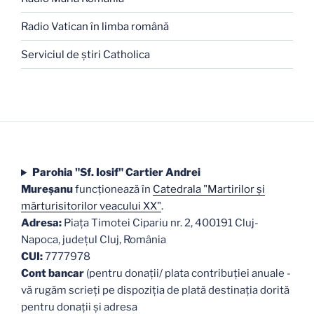
Radio Vatican în limba română
Serviciul de ştiri Catholica
Parohia "Sf. Iosif" Cartier Andrei
Mureşanu
funcţionează în
Catedrala "Martirilor şi
mărturisitorilor veacului XX"
.
Adresa:
Piaţa Timotei Cipariu nr. 2, 400191 Cluj-
Napoca, judeţul Cluj, România
CUI:
7777978
Cont bancar
(pentru donații/ plata contribuției anuale -
vă rugăm scrieți pe dispoziția de plată destinația dorită
pentru donații și adresa