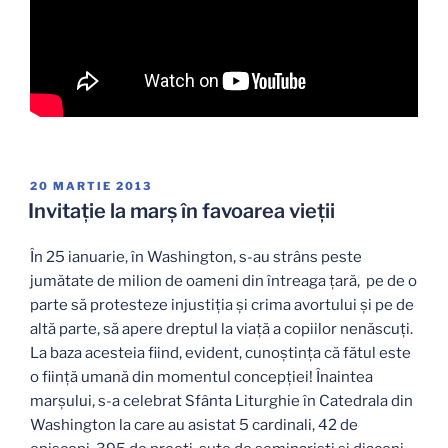
PUBLICAT
20 MARTIE 2013
PE
Invitație la marș în favoarea vieții
În 25 ianuarie, în Washington, s-au strâns peste
jumătate de milion de oameni din întreaga ţară, pe de o
parte să protesteze injustiția şi crima avortului şi pe de
altă parte, să apere dreptul la viață a copiilor nenăscuți.
La baza acesteia fiind, evident, cunoștința că fătul este
o ființă umană din momentul concepției! Înaintea
marșului, s-a celebrat Sfânta Liturghie în Catedrala din
Washington la care au asistat 5 cardinali, 42 de