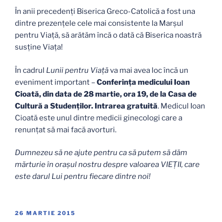
În anii precedenți Biserica Greco-Catolică a fost una
dintre prezențele cele mai consistente la Marșul
pentru Viață, să arătăm încă o dată că Biserica noastră
susține Viața!
În cadrul
Lunii pentru Viață
va mai avea loc încă un
eveniment important –
Conferința medicului Ioan
Cioată, din data de 28 martie, ora 19, de la Casa de
Cultură a Studenților. Intrarea gratuită
. Medicul Ioan
Cioată este unul dintre medicii ginecologi care a
renunțat să mai facă avorturi.
Dumnezeu să ne ajute pentru ca să putem să dăm
mărturie în oraşul nostru despre valoarea VIEŢII, care
este darul Lui pentru fiecare dintre noi!
PUBLICAT
26 MARTIE 2015
PE