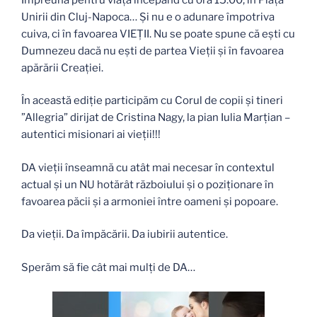
Unirii din Cluj-Napoca… Și nu e o adunare împotriva
cuiva, ci în favoarea VIEȚII. Nu se poate spune că ești cu
Dumnezeu dacă nu ești de partea Vieții și în favoarea
apărării Creației.
În această ediție participăm cu Corul de copii și tineri
”Allegria” dirijat de Cristina Nagy, la pian Iulia Marțian –
autentici misionari ai vieții!!!
DA vieții înseamnă cu atât mai necesar în contextul
actual și un NU hotărât războiului și o poziționare în
favoarea păcii și a armoniei între oameni și popoare.
Da vieții. Da împăcării. Da iubirii autentice.
Sperăm să fie cât mai mulți de DA…