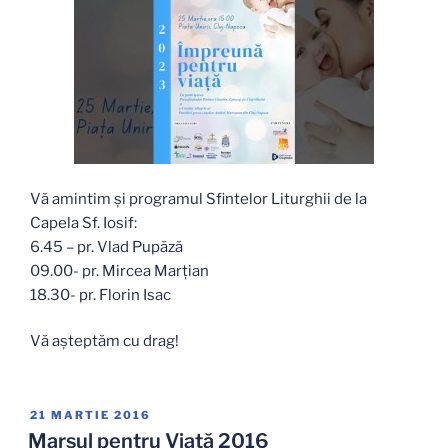
Vă amintim și programul Sfintelor Liturghii de la
Capela Sf. Iosif:
6.45 – pr. Vlad Pupăză
09.00- pr. Mircea Marțian
18.30- pr. Florin Isac
Vă așteptăm cu drag!
PUBLICAT
21 MARTIE 2016
PE
Marșul pentru Viață 2016