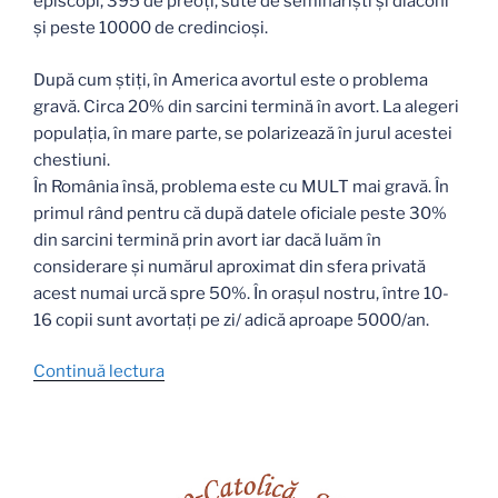
episcopi, 395 de preoți, sute de seminariști şi diaconi
şi peste 10000 de credincioși.
După cum știți, în America avortul este o problema
gravă. Circa 20% din sarcini termină în avort. La alegeri
populația, în mare parte, se polarizează în jurul acestei
chestiuni.
În România însă, problema este cu MULT mai gravă. În
primul rând pentru că după datele oficiale peste 30%
din sarcini termină prin avort iar dacă luăm în
considerare şi numărul aproximat din sfera privată
acest numai urcă spre 50%. În orașul nostru, între 10-
16 copii sunt avortați pe zi/ adică aproape 5000/an.
„Invitație
Continuă lectura
la
marș
în
favoarea