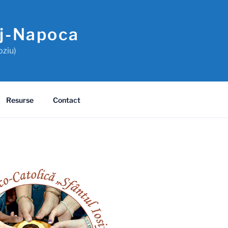
uj-Napoca
oziu)
Resurse
Contact