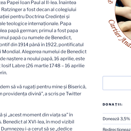
a Papei Ioan Paul al II-lea. Înaintea
l Ratzinger a fost decan al colegiului
ației pentru Doctrina Credinței și
ale teologice internaționale. Papa
tulea papă german; primul a fost papa
timul papă cu numele de Benedict,
ontif din 1914 până în 1922, pontificatul
oi Mondial. Alegerea numelui de Benedict
e naștere a noului papă, 16 aprilie, este
Iosif Labre (26 martie 1748 – 16 aprilie
rin.
Caută
ndem să vă rugați pentru mine și Biserică,
 providența divină”, a scris pe Twitter
DONAȚII:
 şi „acest moment din viaţa sa” în
Donează 3,5%
 Benedict al XVI-lea, în mod vizibil
ă Dumnezeu i-a cerut să se „dedice
Redirecţionează