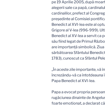
pe 19 Aprilie 2005, după moarte
alegerii sale ca papă, cardinalu
cardinalilor, prefect al Congreg
președinte al Comisiei pontific
Benedict al XVI-lea este al op
Grigore al V-lea (996-999). Ul
Benedict al XV-lea a servit ca p
său fiind legat de Primul Răzb
are importanță simbolică. Ziua d
sărbătoarea Sfântului Benedict 
1783), cunoscut ca Sfântul Pele
„În aceste zile importante, vă î
încrezându-vă ca întotdeauna în
Papa Benedict al XVI-lea.
Papa a evocat propria persoană
rugăciunea dinainte de Angelus.
foarte emoţionat, a declarat c