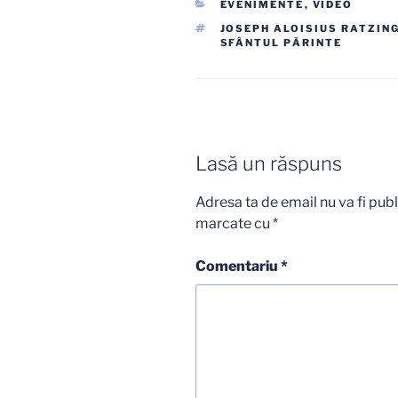
CATEGORII
EVENIMENTE
,
VIDEO
ETICHETE
JOSEPH ALOISIUS RATZIN
SFÂNTUL PĂRINTE
Lasă un răspuns
Adresa ta de email nu va fi publ
marcate cu
*
Comentariu
*