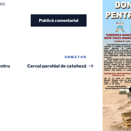
ez.
URMĂTOR
Articolul
următor
entru
Cercul parohial de cateheză