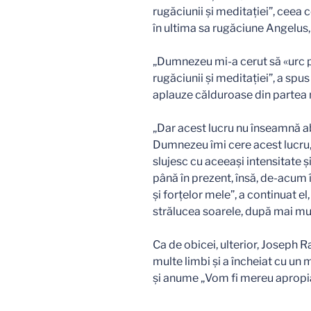
rugăciunii şi meditaţiei”, ceea
în ultima sa rugăciune Angelus, 
„Dumnezeu mi-a cerut să «urc p
rugăciunii şi meditaţiei”, a spus
aplauze călduroase din partea 
„Dar acest lucru nu înseamnă ab
Dumnezeu îmi cere acest lucru, 
slujesc cu aceeaşi intensitate 
până în prezent, însă, de-acum 
şi forţelor mele”, a continuat 
strălucea soarele, după mai mul
Ca de obicei, ulterior, Joseph R
multe limbi şi a încheiat cu un 
şi anume „Vom fi mereu apropia