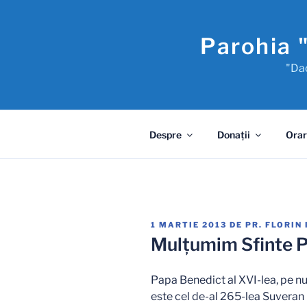
Sari
la
Parohia 
conținut
"Dac
Despre
Donaţii
Orar
PUBLICAT
1 MARTIE 2013
DE
PR. FLORIN
PE
Mulţumim Sfinte P
Papa Benedict al XVI-lea, pe n
este cel de-al 265-lea Suveran 