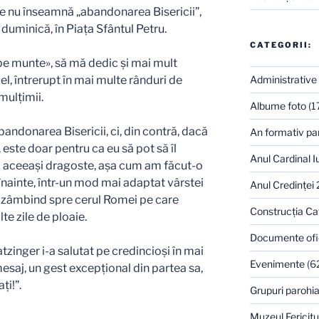
 ce nu înseamnă „abandonarea Bisericii”,
duminică, în Piaţa Sfântul Petru.
CATEGORII:
e munte», să mă dedic şi mai mult
 el, întrerupt în mai multe rânduri de
Administrative
mulţimii.
Albume foto
(1
andonarea Bisericii, ci, din contră, dacă
An formativ pa
este doar pentru ca eu să pot să îl
Anul Cardinal I
şi aceeaşi dragoste, aşa cum am făcut-o
înainte, într-un mod mai adaptat vârstei
Anul Credinţei
el, zâmbind spre cerul Romei pe care
Construcţia Ca
te zile de ploaie.
Documente ofi
atzinger i-a salutat pe credincioşi în mai
Evenimente
(6
mesaj, un gest excepţional din partea sa,
ţi!”.
Grupuri parohia
Muzeul Fericitu