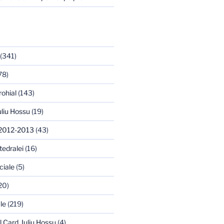
(341)
78)
rohial
(143)
uliu Hossu
(19)
 2012-2013
(43)
tedralei
(16)
ciale
(5)
20)
le
(219)
l Card. Iuliu Hossu
(4)