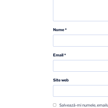
Nume
*
Email
*
Site web
Salvează-mi numele, emailul