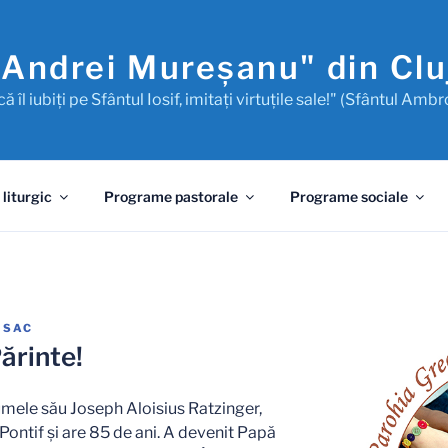
"Andrei Mureşanu" din Cl
ă îl iubiţi pe Sfântul Iosif, imitaţi virtuţile sale!" (Sfântul Ambr
 liturgic
Programe pastorale
Programe sociale
 ISAC
ărinte!
umele său Joseph Aloisius Ratzinger,
Pontif şi are 85 de ani. A devenit Papă