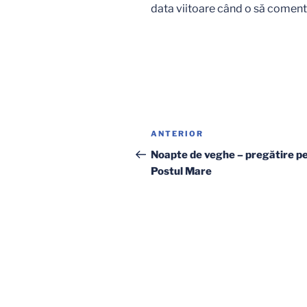
data viitoare când o să coment
Navigare
Articolul
ANTERIOR
în
anterior
Noapte de veghe – pregătire p
Postul Mare
articole