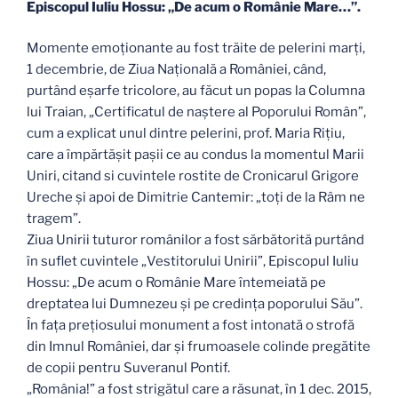
Episcopul Iuliu Hossu: „De acum o Românie Mare…”.
Momente emoționante au fost trăite de pelerini marți,
1 decembrie, de Ziua Națională a României, când,
purtând eșarfe tricolore, au făcut un popas la Columna
lui Traian, „Certificatul de naștere al Poporului Român”,
cum a explicat unul dintre pelerini, prof. Maria Rițiu,
care a împărtășit pașii ce au condus la momentul Marii
Uniri, citand si cuvintele rostite de Cronicarul Grigore
Ureche și apoi de Dimitrie Cantemir: „toți de la Râm ne
tragem”.
Ziua Unirii tuturor românilor a fost sărbătorită purtând
în suflet cuvintele „Vestitorului Unirii”, Episcopul Iuliu
Hossu: „De acum o Românie Mare întemeiată pe
dreptatea lui Dumnezeu și pe credința poporului Său”.
În fața prețiosului monument a fost intonată o strofă
din Imnul României, dar și frumoasele colinde pregătite
de copii pentru Suveranul Pontif.
„România!” a fost strigătul care a răsunat, în 1 dec. 2015,