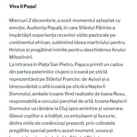
Viva il Papa!
Miercuri 2 decembrie, a sosit momentul așteptat cu
emoție, Audiența Papală, în care Sfântul Părinte a
împărtășit experiența recentei vizite pastorale pe
continentul african, subliniind ideea martiriului pentru
Hristos și pregătind inimile pentru deschiderea Anului
Milostivirii.
La intrarea în Piața San Pietro, Papa a primit un cadou
din partea pelerinilor clujeni o icoană pe sticlă
reprezentând pe Sfântul Francisc de Asissi și a
binecuvântat o altă icoană pe sticlă a Nașterii
Domnului, ambele icoane fiind realizate de Ioana Rusu,
responsabilă a cercului parohial de artă. Icoana Nașterii
Domnului va rămâne la Cluj spre amintire și venerare.
Glasul copiilor s-a înălțat, cu entuziasm și bucurie,
dintre miile de credincioși prezenți, prin colindele
pregătite special pentru acest moment, vocea și