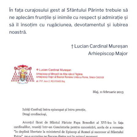
În faţa curajosului gest al Sfântului Părinte trebuie să
ne aplecăm frunţile şi inimile cu respect şi admiraţie şi
să îl însoţim cu rugăciunea, devotamentul şi iubirea
noastră.
† Lucian Cardinal Mureşan
Arhiepiscop Major