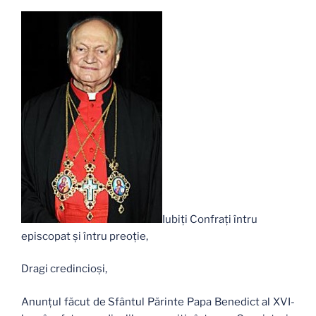
Iubiţi Confraţi întru
episcopat şi întru preoţie,
Dragi credincioşi,
Anunţul făcut de Sfântul Părinte Papa Benedict al XVI-