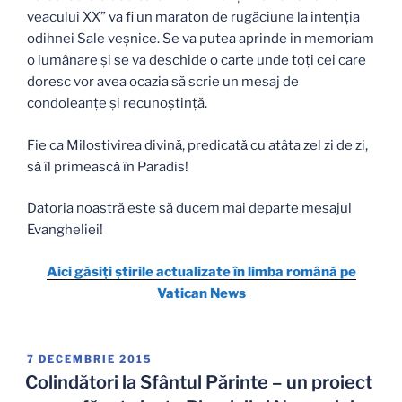
veacului XX” va fi un maraton de rugăciune la intenția
odihnei Sale veșnice. Se va putea aprinde in memoriam
o lumânare și se va deschide o carte unde toți cei care
doresc vor avea ocazia să scrie un mesaj de
condoleanțe și recunoștință.
Fie ca Milostivirea divinǎ, predicatǎ cu atâta zel zi de zi,
sǎ îl primeascǎ în Paradis!
Datoria noastră este să ducem mai departe mesajul
Evangheliei!
Aici găsiți știrile actualizate în limba română pe
Vatican News
PUBLICAT
7 DECEMBRIE 2015
PE
Colindători la Sfântul Părinte – un proiect