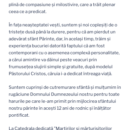
plină de compasiune și milostivire, care a trăit plenar
ceea ce a predicat.
În fața neașteptatei vești, suntem și noi copleșiți de o
tristețe dusă până la durere, pentru că am pierdut un
adevărat sfânt Părinte, dar, în același timp, trăim și
experiența bucuriei datorită faptului că am fost
contemporani cu o asemenea complexă personalitate,
a cărui amintire va dăinui peste veacuri prin
frumusețea slujirii simple și gratuite, după modelul
Păstorului Cristos, căruia i-a dedicat întreaga viață.
Suntem cuprinși de cutremurare sfântă și mulțumim în
rugăciune Domnului Dumnezeului nostru pentru toate
harurile pe care le-am primit prin mijlocirea sfântului
nostru părinte în acești 12 ani de rodnic și înălțător
pontificat.
La Catedrala dedicată ”Martirilor și mărturisitorilor