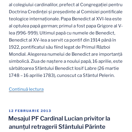
al colegiului cardinalilor, prefect al Congregației pentru
Doctrina Credinței și președinte al Comisiei pontificale
teologice internaționale. Papa Benedict al XVI-lea este
al optulea papă german; primul a fost papa Grigore al V-
lea (996-999). Ultimul papă cu numele de Benedict,
Benedict al XV-lea a servit ca pontif din 1914 până în
1922, pontificatul său fiind legat de Primul Război
Mondial. Alegerea numelui de Benedict are importanță
simbolică. Ziua de naștere a noului papă, 16 aprilie, este
sărbătoarea Sfântului Benedict Iosif Labre (26 martie
1748 – 16 aprilie 1783), cunoscut ca Sfântul Pelerin.
„Mulţumim
Continuă lectura
Sfinte
Părinte!”
PUBLICAT
12 FEBRUARIE 2013
PE
Mesajul PF Cardinal Lucian privitor la
anunţul retragerii Sfântului Părinte