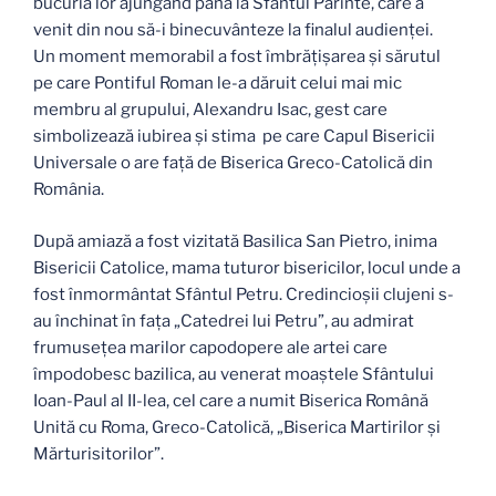
bucuria lor ajungând până la Sfântul Părinte, care a
venit din nou să-i binecuvânteze la finalul audienței.
Un moment memorabil a fost îmbrățișarea și sărutul
pe care Pontiful Roman le-a dăruit celui mai mic
membru al grupului, Alexandru Isac, gest care
simbolizează iubirea și stima pe care Capul Bisericii
Universale o are față de Biserica Greco-Catolică din
România.
După amiază a fost vizitată Basilica San Pietro, inima
Bisericii Catolice, mama tuturor bisericilor, locul unde a
fost înmormântat Sfântul Petru. Credincioșii clujeni s-
au închinat în fața „Catedrei lui Petru”, au admirat
frumusețea marilor capodopere ale artei care
împodobesc bazilica, au venerat moaștele Sfântului
Ioan-Paul al II-lea, cel care a numit Biserica Română
Unită cu Roma, Greco-Catolică, „Biserica Martirilor și
Mărturisitorilor”.