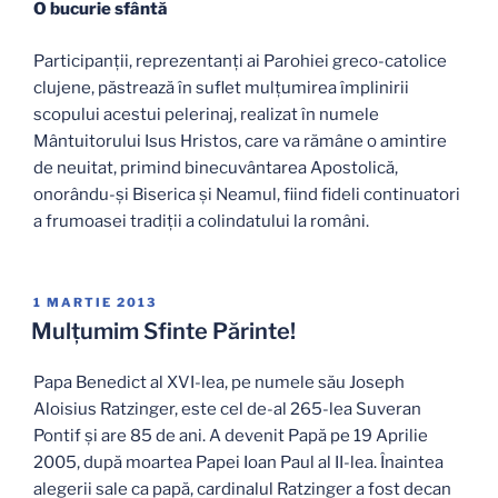
O bucurie sfântă
Participanții, reprezentanți ai Parohiei greco-catolice
clujene, păstrează în suflet mulțumirea împlinirii
scopului acestui pelerinaj, realizat în numele
Mântuitorului Isus Hristos, care va rămâne o amintire
de neuitat, primind binecuvântarea Apostolică,
onorându-și Biserica și Neamul, fiind fideli continuatori
a frumoasei tradiții a colindatului la români.
PUBLICAT
1 MARTIE 2013
PE
Mulţumim Sfinte Părinte!
Papa Benedict al XVI-lea, pe numele său Joseph
Aloisius Ratzinger, este cel de-al 265-lea Suveran
Pontif şi are 85 de ani. A devenit Papă pe 19 Aprilie
2005, după moartea Papei Ioan Paul al II-lea. Înaintea
alegerii sale ca papă, cardinalul Ratzinger a fost decan