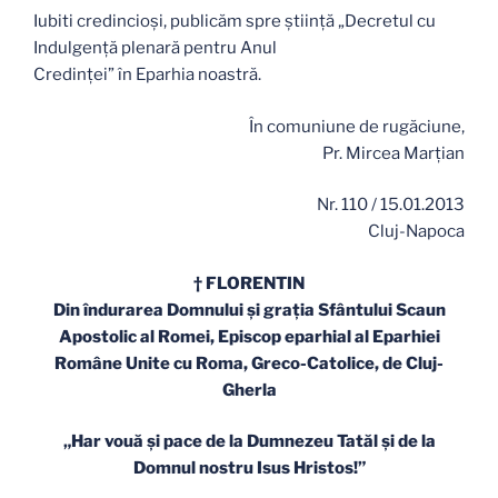
Iubiti credincioşi, publicăm spre ştiinţă „Decretul cu
Indulgenţă plenară pentru Anul
Credinţei” în Eparhia noastră.
În comuniune de rugăciune,
Pr. Mircea Marţian
Nr. 110 / 15.01.2013
Cluj-Napoca
† FLORENTIN
Din îndurarea Domnului şi graţia Sfântului Scaun
Apostolic al Romei, Episcop eparhial al Eparhiei
Române Unite cu Roma, Greco-Catolice, de Cluj-
Gherla
„Har vouă şi pace de la Dumnezeu Tatăl şi de la
Domnul nostru Isus Hristos!”