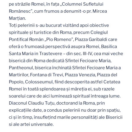
pe străzile Romei, în fața „Columnei Sufletului
Românesc”, cum frumos a denumit-o pr. Mircea
Marțian.
Toți pelerinii s-au bucurat vizitând apoi obiective
spirituale și turistice din Roma, precum Colegiul
Pontifical Român „Pio Romeno”, Piazza Garibaldi care
oferă o frumoasă perspectivă asupra Romei, Basilica
Santa Maria in Trastevere – din sec. III-IV, cea mai veche
biserică din Roma dedicată Sfintei Fecioare Maria,
Pantheonul, biserica închinată Sfintei Fecioare Maria a
Martirilor, Fontana di Trevi, Piazza Venezia, Piazza del
Popolo, Colosseumul, fiind descoperita astfel Cetatea
Romei în toată splendoarea și măreția ei, sub razele
soarelui care de aici luminează spiritual întreaga lume.
Diaconul Claudiu Tuțu, doctorand la Roma, prin
explicațiile date, a condus pelerinii nu doar prin spațiu,
ci și în timp, însuflețind marile personalități ale Bisericii
si ale artei universale.