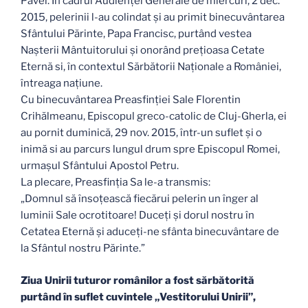
Pavel. În cadrul Audienței Generale de miercuri, 2 dec.
2015, pelerinii l-au colindat și au primit binecuvântarea
Sfântului Părinte, Papa Francisc, purtând vestea
Nașterii Mântuitorului și onorând prețioasa Cetate
Eternă si, în contextul Sărbătorii Naționale a României,
întreaga națiune.
Cu binecuvântarea Preasfinției Sale Florentin
Crihălmeanu, Episcopul greco-catolic de Cluj-Gherla, ei
au pornit duminică, 29 nov. 2015, într-un suflet și o
inimă si au parcurs lungul drum spre Episcopul Romei,
urmașul Sfântului Apostol Petru.
La plecare, Preasfinția Sa le-a transmis:
„Domnul să însoțească fiecărui pelerin un înger al
luminii Sale ocrotitoare! Duceți și dorul nostru în
Cetatea Eternă și aduceți-ne sfânta binecuvântare de
la Sfântul nostru Părinte.”
Ziua Unirii tuturor românilor a fost sărbătorită
purtând în suflet cuvintele „Vestitorului Unirii”,