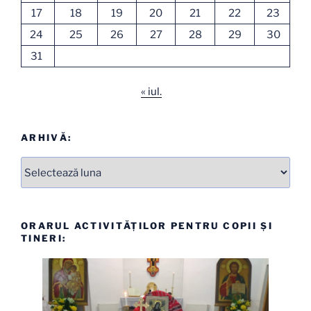
17
18
19
20
21
22
23
24
25
26
27
28
29
30
31
« iul.
ARHIVĂ:
Arhive
ORARUL ACTIVITĂȚILOR PENTRU COPII ȘI
TINERI: