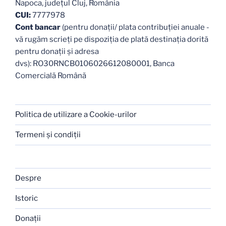
Napoca, judeţul Cluj, România
CUI:
7777978
Cont bancar
(pentru donații/ plata contribuției anuale -
vă rugăm scrieți pe dispoziția de plată destinația dorită
pentru donații și adresa
dvs): RO30RNCB0106026612080001, Banca
Comercială Română
Politica de utilizare a Cookie-urilor
Termeni şi condiţii
Despre
Istoric
Donaţii