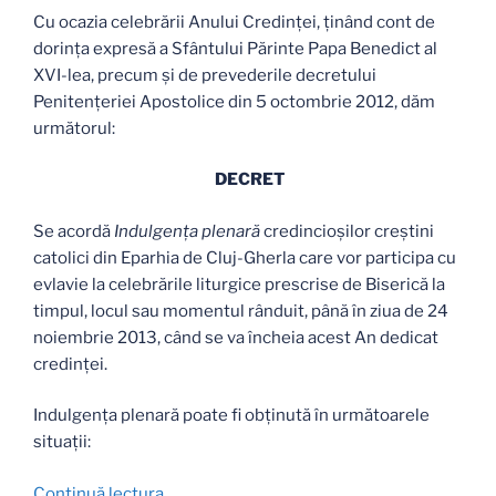
Cu ocazia celebrării Anului Credinţei, ţinând cont de
dorinţa expresă a Sfântului Părinte Papa Benedict al
XVI-lea, precum şi de prevederile decretului
Penitenţeriei Apostolice din 5 octombrie 2012, dăm
următorul:
DECRET
Se acordă
Indulgenţa plenară
credincioşilor creştini
catolici din Eparhia de Cluj-Gherla care vor participa cu
evlavie la celebrările liturgice prescrise de Biserică la
timpul, locul sau momentul rânduit, până în ziua de 24
noiembrie 2013, când se va încheia acest An dedicat
credinţei.
Indulgenţa plenară poate fi obţinută în următoarele
situaţii:
„Decretul
Continuă lectura