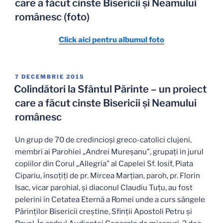
care a făcut cinste Bisericii și Neamului
românesc (foto)
Click aici pentru albumul foto
PUBLICAT
7 DECEMBRIE 2015
PE
Colindători la Sfântul Părinte – un proiect
care a făcut cinste Bisericii și Neamului
românesc
Un grup de 70 de credincioși greco-catolici clujeni,
membri ai Parohiei „Andrei Mureșanu”, grupați in jurul
copiilor din Corul „Allegria” al Capelei Sf. Iosif, Piata
Cipariu, însoțiți de pr. Mircea Marțian, paroh, pr. Florin
Isac, vicar parohial, și diaconul Claudiu Tuțu, au fost
pelerini în Cetatea Eternă a Romei unde a curs sângele
Părinților Bisericii creștine, Sfinții Apostoli Petru și