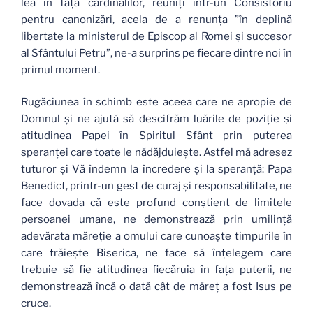
lea în faţa cardinalilor, reuniţi într-un Consistoriu
pentru canonizări, acela de a renunţa ”în deplină
libertate la ministerul de Episcop al Romei şi succesor
al Sfântului Petru”, ne-a surprins pe fiecare dintre noi în
primul moment.
Rugăciunea în schimb este aceea care ne apropie de
Domnul şi ne ajută să descifrăm luările de poziţie şi
atitudinea Papei în Spiritul Sfânt prin puterea
speranţei care toate le nădăjduieşte. Astfel mă adresez
tuturor şi Vă îndemn la încredere şi la speranţă: Papa
Benedict, printr-un gest de curaj şi responsabilitate, ne
face dovada că este profund conştient de limitele
persoanei umane, ne demonstrează prin umilinţă
adevărata măreţie a omului care cunoaşte timpurile în
care trăieşte Biserica, ne face să înţelegem care
trebuie să fie atitudinea fiecăruia în faţa puterii, ne
demonstrează încă o dată cât de măreţ a fost Isus pe
cruce.