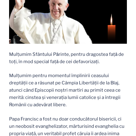
Mulțumim Sfântului Pǎrinte, pentru dragostea fațǎ de
toți, în mod special fațǎ de cei defavorizați.
Mulțumim pentru momentul împlinirii ceasului
dreptății ce a răsunat pe Câmpia Libertății de la Blaj,
atunci când Episcopii noștri martiri au primit ceea ce
merită: cinstea și venerația lumii catolice și a întregii
Românii cu adevărat libere.
Papa Francisc a fost nu doar conducătorul bisericii, ci
un neobosit evanghelizator, mărturisind evanghelia cu
propria viață, un veritabil profet căruia îi ardea inima