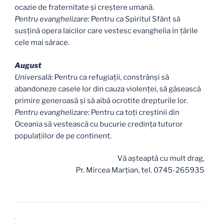
ocazie de fraternitate şi creştere umană.
Pentru evanghelizare
: Pentru ca Spiritul Sfânt să
susţină opera laicilor care vestesc evanghelia în ţările
cele mai sărace.
August
Universală
: Pentru ca refugiaţii, constrânşi să
abandoneze casele lor din cauza violenţei, să găsească
primire generoasă şi să aibă ocrotite drepturile lor.
Pentru evanghelizare
: Pentru ca toţi creştinii din
Oceania să vestească cu bucurie credinţa tuturor
populaţiilor de pe continent.
Vă aşteaptă cu mult drag,
Pr. Mircea Marţian, tel. 0745-265935