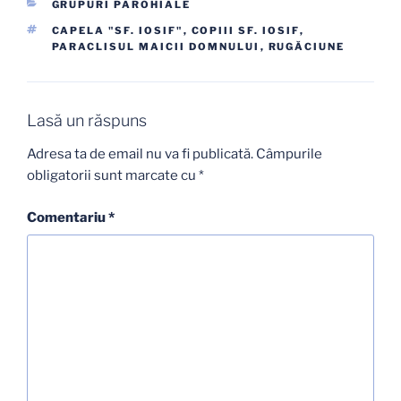
CATEGORII
GRUPURI PAROHIALE
ETICHETE
CAPELA "SF. IOSIF"
,
COPIII SF. IOSIF
,
PARACLISUL MAICII DOMNULUI
,
RUGĂCIUNE
Lasă un răspuns
Adresa ta de email nu va fi publicată.
Câmpurile
obligatorii sunt marcate cu
*
Comentariu
*