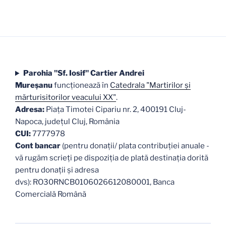
Parohia "Sf. Iosif" Cartier Andrei
Mureşanu
funcţionează în
Catedrala "Martirilor şi
mărturisitorilor veacului XX"
.
Adresa:
Piaţa Timotei Cipariu nr. 2, 400191 Cluj-
Napoca, judeţul Cluj, România
CUI:
7777978
Cont bancar
(pentru donații/ plata contribuției anuale -
vă rugăm scrieți pe dispoziția de plată destinația dorită
pentru donații și adresa
dvs): RO30RNCB0106026612080001, Banca
Comercială Română