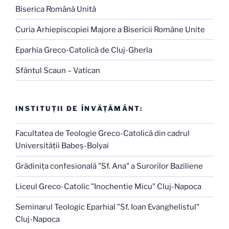
Biserica Română Unită
Curia Arhiepiscopiei Majore a Bisericii Române Unite
Eparhia Greco-Catolică de Cluj-Gherla
Sfântul Scaun – Vatican
INSTITUŢII DE ÎNVĂŢĂMÂNT:
Facultatea de Teologie Greco-Catolică din cadrul
Universităţii Babeş-Bolyai
Grădiniţa confesională "Sf. Ana" a Surorilor Baziliene
Liceul Greco-Catolic "Inochentie Micu" Cluj-Napoca
Seminarul Teologic Eparhial "Sf. Ioan Evanghelistul"
Cluj-Napoca