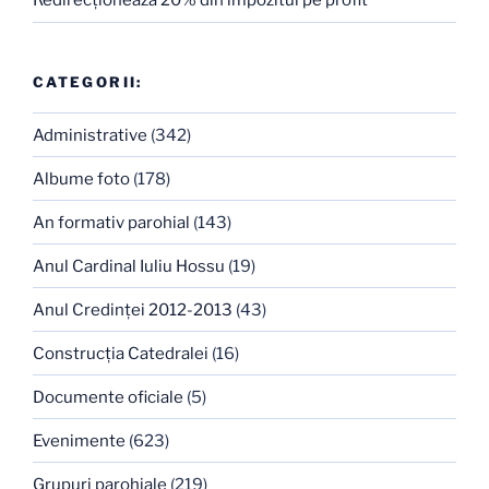
Redirecţionează 20% din impozitul pe profit
CATEGORII:
Administrative
(342)
Albume foto
(178)
An formativ parohial
(143)
Anul Cardinal Iuliu Hossu
(19)
Anul Credinţei 2012-2013
(43)
Construcţia Catedralei
(16)
Documente oficiale
(5)
Evenimente
(623)
Grupuri parohiale
(219)