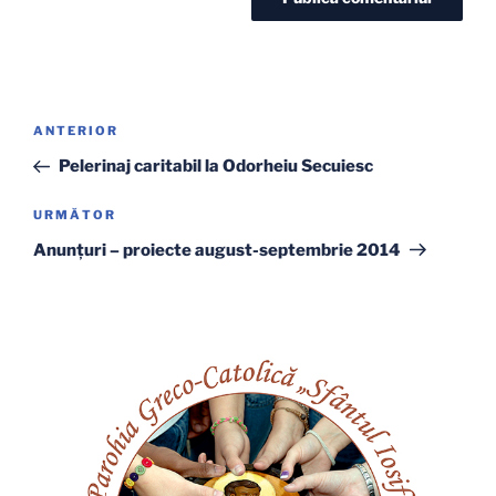
Navigare
Articolul
ANTERIOR
în
anterior
Pelerinaj caritabil la Odorheiu Secuiesc
articole
Articolul
URMĂTOR
următor
Anunţuri – proiecte august-septembrie 2014