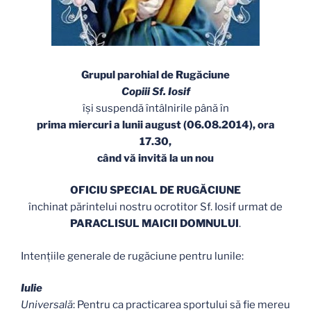
Grupul parohial de Rugăciune
Copiii Sf. Iosif
își suspendă întâlnirile până în
prima miercuri a lunii august (06.08.2014),
ora
17.30,
când vă invită la un nou
OFICIU SPECIAL DE RUGĂCIUNE
închinat părintelui nostru ocrotitor Sf. Iosif urmat de
PARACLISUL MAICII DOMNULUI
.
Intenţiile generale de rugăciune pentru lunile:
Iulie
Universală
: Pentru ca practicarea sportului să fie mereu