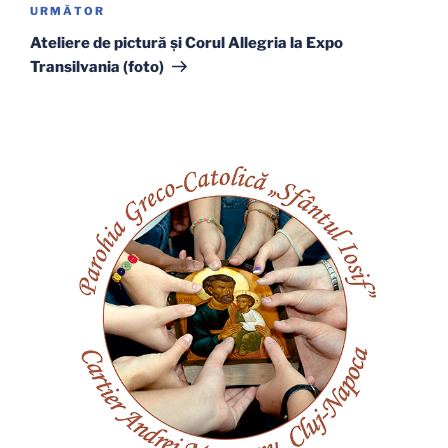
Articolul
URMĂTOR
următor
Ateliere de pictură şi Corul Allegria la Expo
Transilvania (foto)