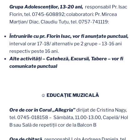
Grupa Adolescenților, 13-20 ani,
responsabil Pr. Isac
Florin, tel. 0745-608892; colaboratori: Pr. Mircea
Marțian/ Diac. Claudiu Tuțu, tel. 0757-741119:
Întrunirile cu pr. Florin Isac, vor fi anunțate punctual,
interval orar 17-18/ alternativ pe 2 grupe – 13-16 ani
respectiv peste 16 ani.
Alte activități – Cateheză, Excursii, Tabere – vor fi
comunicate punctual
☺ EDUCAŢIE MUZICALĂ
Ore de cor în Corul „Allegria
”
dirijat de Cristina Nagy,
tel. 0745-018158 – Sâmbăta, 11.00-13.00, Capelă/ Hol
B sau Sală de repetiții cor de la Balcon B
Ore de chitară,
responsabil Lola Andreea Daniela, tel.