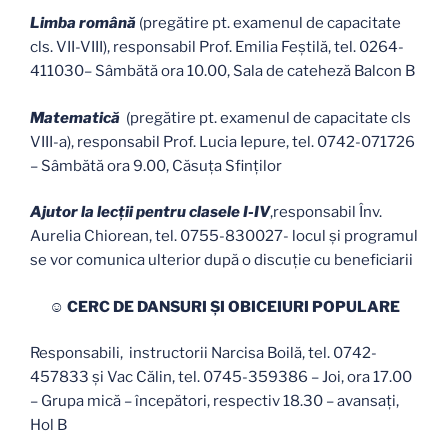
Limba română
(pregătire pt. examenul de capacitate
cls. VII-VIII), responsabil Prof. Emilia Feştilă, tel. 0264-
411030– Sâmbătă ora 10.00, Sala de cateheză Balcon B
Matematică
(pregătire pt. examenul de capacitate cls
VIII-a), responsabil Prof. Lucia Iepure, tel. 0742-071726
– Sâmbătă ora 9.00, Căsuţa Sfinţilor
Ajutor la lecţii pentru clasele I-IV
,responsabil Înv.
Aurelia Chiorean, tel. 0755-830027- locul și programul
se vor comunica ulterior după o discuție cu beneficiarii
☺ CERC DE DANSURI ȘI OBICEIURI POPULARE
Responsabili,
instructorii Narcisa Boilă, tel. 0742-
457833 şi Vac Călin, tel. 0745-359386 – Joi, ora 17.00
– Grupa mică – începători, respectiv 18.30 – avansați,
Hol B