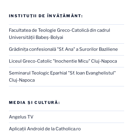
INSTITUŢII DE ÎNVĂŢĂMÂNT:
Facultatea de Teologie Greco-Catolică din cadrul
Universităţii Babeş-Bolyai
Grădiniţa confesională "Sf. Ana" a Surorilor Baziliene
Liceul Greco-Catolic "Inochentie Micu" Cluj-Napoca
Seminarul Teologic Eparhial "Sf. Ioan Evanghelistul"
Cluj-Napoca
MEDIA ŞI CULTURĂ:
Angelus TV
Aplicaţii Android de la Catholica.ro