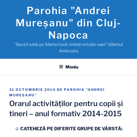
Sari
Parohia "Andrei
la
conținut
Mureşanu" din Cluj-
Napoca
"Dacă îl iubiţi pe Sfântul Iosif, imitaţi virtuţile sale!" (Sfântul
Ambroziu)
Meniu
PUBLICAT
31 OCTOMBRIE 2014
DE
PAROHIA "ANDREI
PE
MUREŞANU"
Orarul activităților pentru copii și
tineri – anul formativ 2014-2015
☺ CATEHEZĂ PE DIFERITE GRUPE DE VÂRSTĂ: