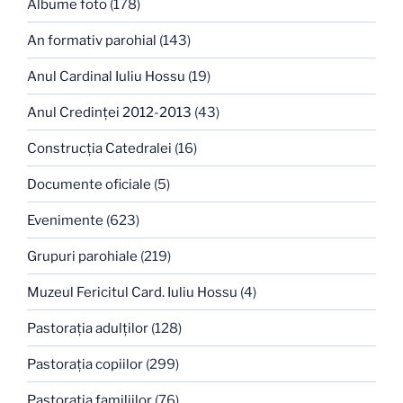
Albume foto
(178)
An formativ parohial
(143)
Anul Cardinal Iuliu Hossu
(19)
Anul Credinţei 2012-2013
(43)
Construcţia Catedralei
(16)
Documente oficiale
(5)
Evenimente
(623)
Grupuri parohiale
(219)
Muzeul Fericitul Card. Iuliu Hossu
(4)
Pastoraţia adulţilor
(128)
Pastoraţia copiilor
(299)
Pastoraţia familiilor
(76)