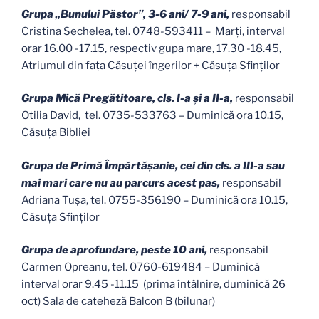
Grupa „Bunului Păstor”, 3-6 ani/ 7-9 ani,
responsabil
Cristina Sechelea, tel. 0748-593411 – Marți, interval
orar 16.00 -17.15, respectiv gupa mare, 17.30 -18.45,
Atriumul din faţa Căsuţei îngerilor + Căsuța Sfinților
Grupa Mică Pregătitoare, cls. I-a și a II-a,
responsabil
Otilia David, tel. 0735-533763 – Duminică ora 10.15,
Căsuţa Bibliei
Grupa de Primă Împărtăşanie, cei din cls. a III-a sau
mai mari care nu au parcurs acest pas,
responsabil
Adriana Tușa, tel. 0755-356190 – Duminică ora 10.15,
Căsuţa Sfinţilor
Grupa de aprofundare, peste 10 ani,
responsabil
Carmen Opreanu, tel. 0760-619484 – Duminică
interval orar 9.45 -11.15 (prima întâlnire, duminică 26
oct) Sala de cateheză Balcon B (bilunar)