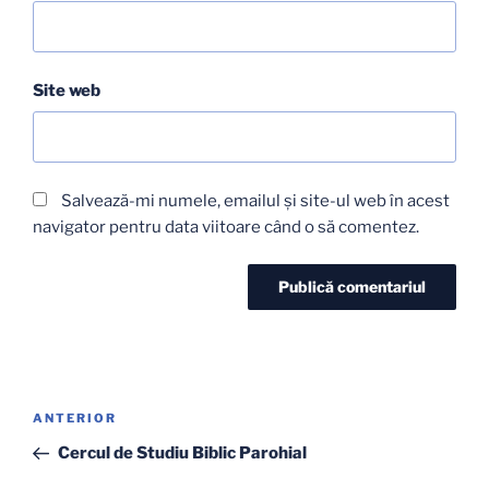
Site web
Salvează-mi numele, emailul și site-ul web în acest
navigator pentru data viitoare când o să comentez.
Navigare
Articolul
ANTERIOR
în
anterior
Cercul de Studiu Biblic Parohial
articole