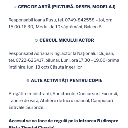
☺ CERC DE ARTĂ (PICTURĂ, DESEN, MODELAJ)
Responsabil Ioana Rusu, tel. 0749-842558 – Joi, ora
15.00-16.30, Modul de 10 săptămâni, Balcon B
☺ CERCUL MICULUI ACTOR
Responsabil Adriana King, actor la Naționalul clujean,
tel. 0722-626417, bilunar, Luni, ora 17.30 – 19.00 (prima
întâlnire, luni 13 oct) Căsuța îngerilor
☺ ALTE ACTIVITĂȚI PENTRU COPII:
Pregătire ministranţi, Spectacole, Concursuri, Excursii,
Tabere de vară, Ateliere de lucru manual, Campusuri
Estivale, Surprize…
Accesul se va face de regulă pe la intrarea B (dinspre
Piața Timotei Cipariu)