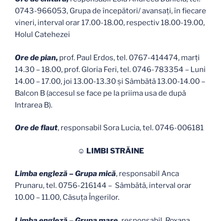
0743-966053, Grupa de începători/ avansați, în fiecare
vineri, interval orar 17.00-18.00, respectiv 18.00-19.00,
Holul Catehezei
Ore de pian
,
prof. Paul Erdos, tel. 0767-414474, marți
14.30 – 18.00, prof. Gloria Feri, tel. 0746-783354 – Luni
14.00 – 17.00, joi 13.00-13.30 și Sâmbătă 13.00-14.00 –
Balcon B (accesul se face pe la priima usa de după
Intrarea B).
Ore de flaut
, responsabil Sora Lucia, tel. 0746-006181
☺ LIMBI STRĂINE
Limba engleză – Grupa mică
, responsabil Anca
Prunaru, tel. 0756-216144 – Sâmbătă, interval orar
10.00 – 11.00, Căsuţa Îngerilor.
Limba engleză – Grupa mare,
responsabil Roxana