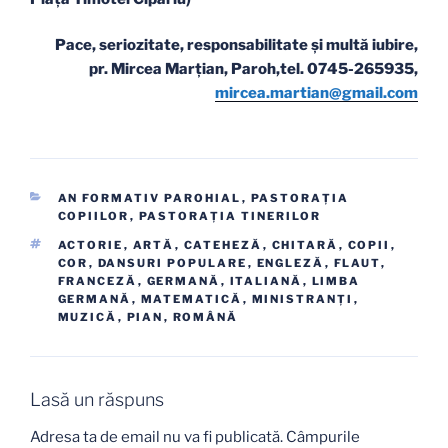
Pace, seriozitate, responsabilitate și multă iubire,
pr. Mircea Marțian, Paroh,tel. 0745-265935,
mircea.martian@gmail.com
CATEGORII
AN FORMATIV PAROHIAL
,
PASTORAŢIA
COPIILOR
,
PASTORAŢIA TINERILOR
ETICHETE
ACTORIE
,
ARTĂ
,
CATEHEZĂ
,
CHITARĂ
,
COPII
,
COR
,
DANSURI POPULARE
,
ENGLEZĂ
,
FLAUT
,
FRANCEZĂ
,
GERMANĂ
,
ITALIANĂ
,
LIMBA
GERMANĂ
,
MATEMATICĂ
,
MINISTRANŢI
,
MUZICĂ
,
PIAN
,
ROMÂNĂ
Lasă un răspuns
Adresa ta de email nu va fi publicată.
Câmpurile