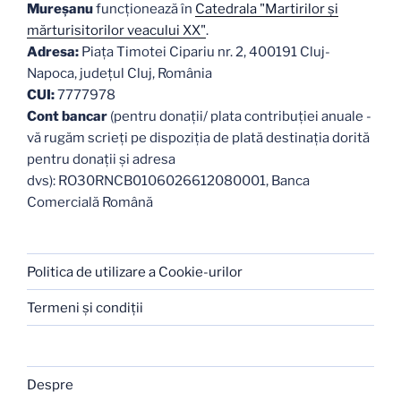
Mureşanu
funcţionează în
Catedrala "Martirilor şi
mărturisitorilor veacului XX"
.
Adresa:
Piaţa Timotei Cipariu nr. 2, 400191 Cluj-
Napoca, judeţul Cluj, România
CUI:
7777978
Cont bancar
(pentru donații/ plata contribuției anuale -
vă rugăm scrieți pe dispoziția de plată destinația dorită
pentru donații și adresa
dvs): RO30RNCB0106026612080001, Banca
Comercială Română
Politica de utilizare a Cookie-urilor
Termeni şi condiţii
Despre