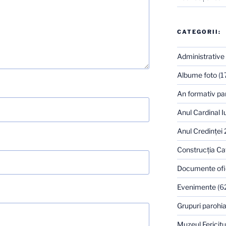
CATEGORII:
Administrative
Albume foto
(1
An formativ pa
Anul Cardinal I
Anul Credinţei
Construcţia Ca
Documente ofi
Evenimente
(6
Grupuri parohia
Muzeul Fericitu