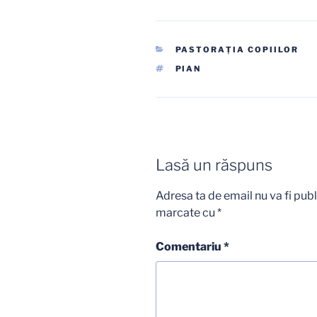
CATEGORII
PASTORAŢIA COPIILOR
ETICHETE
PIAN
Lasă un răspuns
Adresa ta de email nu va fi publ
marcate cu
*
Comentariu
*