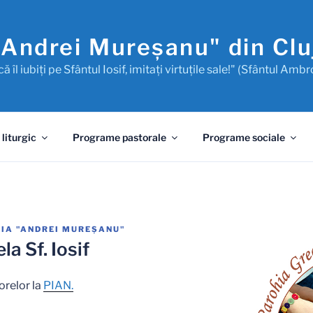
"Andrei Mureşanu" din Cl
ă îl iubiţi pe Sfântul Iosif, imitaţi virtuţile sale!" (Sfântul Ambr
 liturgic
Programe pastorale
Programe sociale
IA "ANDREI MUREŞANU"
la Sf. Iosif
orelor la
PIAN.