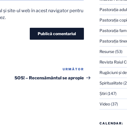
Pastoraţia adulţ
 și site-ul web în acest navigator pentru
ez.
Pastoraţia copi
Pastoraţia famil
Pastoraţia tiner
Resurse
(53)
Revista Raiul C
URMĂTOR
Articolul
Rugăciuni şi de
următor
SOS! – Recensământul se apropie
Spiritualitate
(2
Ştiri
(147)
Video
(37)
CALENDAR: