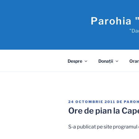
Sari
la
Parohia 
conținut
"Dac
Despre
Donaţii
Orar
PUBLICAT
24 OCTOMBRIE 2011
DE
PAROH
PE
Ore de pian la Cape
S-a publicat pe site programul 