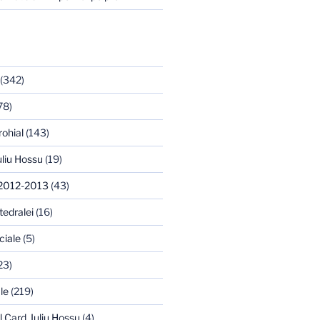
(342)
78)
rohial
(143)
uliu Hossu
(19)
 2012-2013
(43)
tedralei
(16)
ciale
(5)
23)
le
(219)
l Card. Iuliu Hossu
(4)