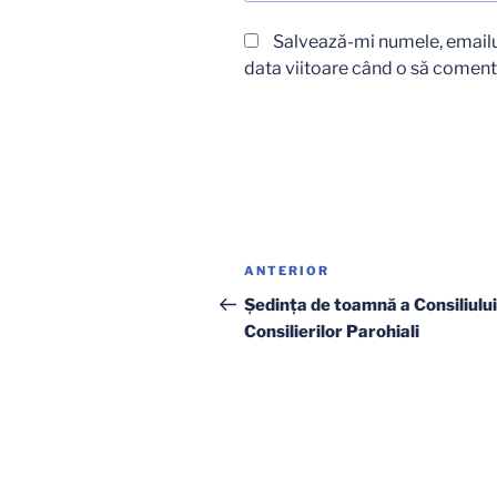
Salvează-mi numele, emailul
data viitoare când o să coment
Navigare
Articolul
ANTERIOR
în
anterior
Şedinţa de toamnă a Consiliului
Consilierilor Parohiali
articole