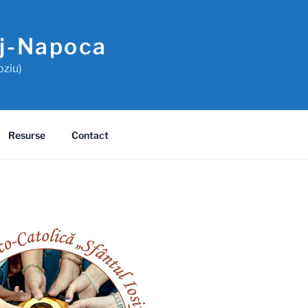
uj-Napoca
oziu)
Resurse
Contact