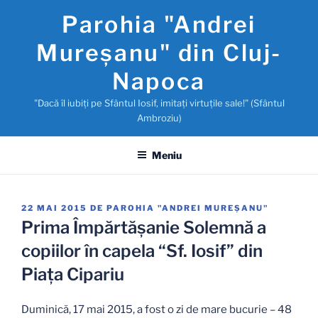
Sari
Parohia "Andrei
la
conținut
Mureşanu" din Cluj-
Napoca
"Dacă îl iubiţi pe Sfântul Iosif, imitaţi virtuţile sale!" (Sfântul
Ambroziu)
Meniu
PUBLICAT
22 MAI 2015
DE
PAROHIA "ANDREI MUREŞANU"
PE
Prima Împărtăşanie Solemnă a
copiilor în capela “Sf. Iosif” din
Piaţa Cipariu
Duminică, 17 mai 2015, a fost o zi de mare bucurie – 48