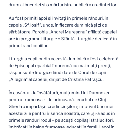
drum al bucuriei şi o mărturisire publică a credinţei lor.
Au fost primiţi apoi şi invitaţi în primele rânduri, în
capela „Sf. Iosif”, unde, în fiecare duminică şi zi de
sărbătoare, Parohia „Andrei Mureşanu” afiliată capelei
are în programul liturgic o Sfântă Liturghie dedicată în
primul rând copiilor.
Liturghia copiilor din această duminică a fost celebrată
de Episcopul eparhial împreună cu mai mulţi preoţi,
răspunsurile liturgice fiind date de Corul de copii
„Allegria” al capelei, dirijat de Cristina Patraşcu.
În cuvântul de învățătură, mulțumind lui Dumnezeu
pentru frumoasa zi de primăvară, Ierarhul de Cluj-
Gherla a împărtăşit credincioşilor şi motivul bucuriei
acestei zile pentru Biserica noastră, care „şi-a adus în
primele rânduri rodul – pe aceşti copilaşi strălucitori,
îmbrăcaţi în haine frumoase, educaţi în familii, apoi în