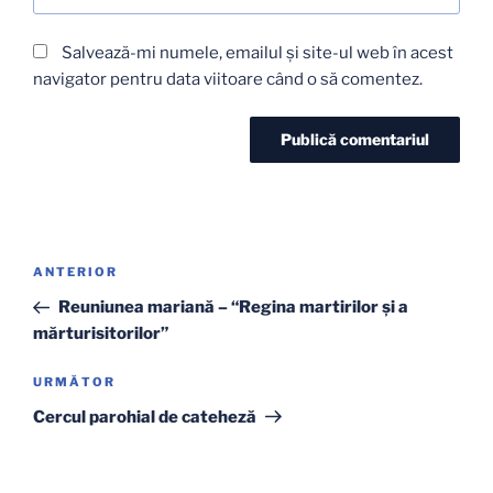
Salvează-mi numele, emailul și site-ul web în acest
navigator pentru data viitoare când o să comentez.
Navigare
Articolul
ANTERIOR
în
anterior
Reuniunea mariană – “Regina martirilor şi a
articole
mărturisitorilor”
Articolul
URMĂTOR
următor
Cercul parohial de cateheză