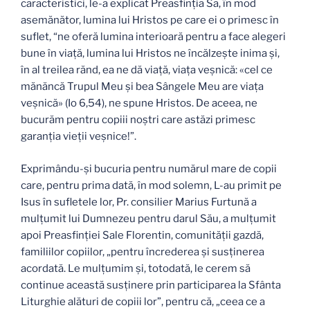
caracteristici, le-a explicat Preasfinţia Sa, în mod
asemănător, lumina lui Hristos pe care ei o primesc în
suflet, “ne oferă lumina interioară pentru a face alegeri
bune în viaţă, lumina lui Hristos ne încălzeşte inima şi,
în al treilea rănd, ea ne dă viaţă, viaţa veşnică: «cel ce
mănăncă Trupul Meu şi bea Sângele Meu are viaţa
veşnică» (Io 6,54), ne spune Hristos. De aceea, ne
bucurăm pentru copiii noştri care astăzi primesc
garanţia vieţii veşnice!”.
Exprimându-şi bucuria pentru numărul mare de copii
care, pentru prima dată, în mod solemn, L-au primit pe
Isus în sufletele lor, Pr. consilier Marius Furtună a
mulţumit lui Dumnezeu pentru darul Său, a mulţumit
apoi Preasfinţiei Sale Florentin, comunităţii gazdă,
familiilor copiilor, „pentru încrederea şi susţinerea
acordată. Le mulţumim şi, totodată, le cerem să
continue această susţinere prin participarea la Sfânta
Liturghie alături de copiii lor”, pentru că, „ceea ce a