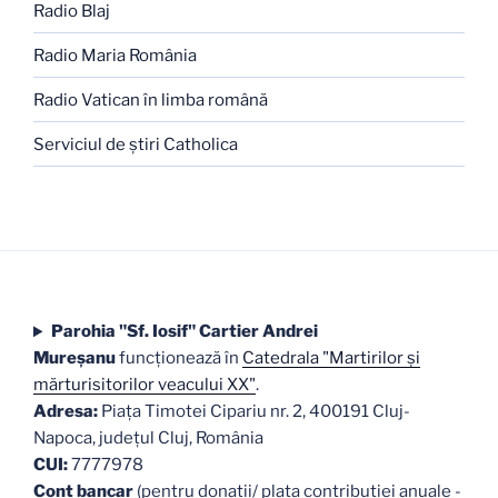
Radio Blaj
Radio Maria România
Radio Vatican în limba română
Serviciul de ştiri Catholica
Parohia "Sf. Iosif" Cartier Andrei
Mureşanu
funcţionează în
Catedrala "Martirilor şi
mărturisitorilor veacului XX"
.
Adresa:
Piaţa Timotei Cipariu nr. 2, 400191 Cluj-
Napoca, judeţul Cluj, România
CUI:
7777978
Cont bancar
(pentru donații/ plata contribuției anuale -