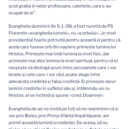
şcoli graţie d-nelor profesoare, catehete, care s-au
ocupat de ei”.
Evanghelia duminicii (Io 9, 1-38), a fost numită de PS
Florentin «evanghelia luminii», nu «a orbului», „în mod
providenţial foarte potrivită pentru această zi pentru că
acela care fusese orb din naştere primeşte lumina lui
Hristos. Primeşte mai întâi lumina la nivel fizic, dar
primeşte mai ales lumina la nivel spiritual, pentru că el
reuşeşte să distingă acum între persoanele care-i vor
binele şi cele care-i vor răul, poate alege între
adevărata credinţă şi falsa credinţă. El primeşte darul
luminii credinţei în sufletul său şi, întâlnindu-se cu
Hristos, el se închină şi spune: «cred, Doamne!».
Evanghelia de azi ne invită pe toţi să ne reamintim că şi
noi prin Botez, prin Prima Sfântă Împărtăşanie, am
primit această lumină a credinţei. De aceea, să nu