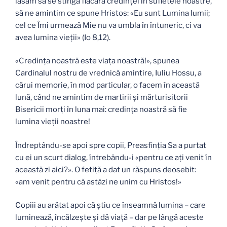
lăsăm să se stingă flacăra credinţei în sufletele noastre,
să ne amintim ce spune Hristos: «Eu sunt Lumina lumii;
cel ce Îmi urmează Mie nu va umbla în întuneric, ci va
avea lumina vieţii» (Io 8,12).
«Credinţa noastră este viaţa noastră!», spunea
Cardinalul nostru de vrednică amintire, Iuliu Hossu, a
cărui memorie, în mod particular, o facem în această
lună, când ne amintim de martirii şi mărturisitorii
Bisericii morţi în luna mai: credinţa noastră să fie
lumina vieţii noastre!
Îndreptându-se apoi spre copii, Preasfinţia Sa a purtat
cu ei un scurt dialog, întrebându-i «pentru ce aţi venit în
această zi aici?». O fetiţă a dat un răspuns deosebit:
«am venit pentru că astăzi ne unim cu Hristos!»
Copiii au arătat apoi că ştiu ce înseamnă lumina – care
luminează, încălzeşte şi dă viaţă – dar pe lângă aceste