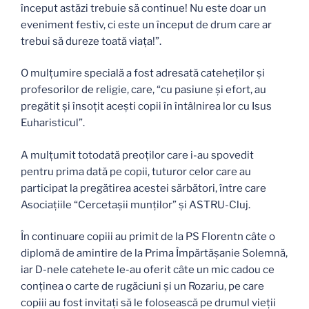
început astăzi trebuie să continue! Nu este doar un
eveniment festiv, ci este un început de drum care ar
trebui să dureze toată viaţa!”.
O mulţumire specială a fost adresată cateheţilor şi
profesorilor de religie, care, “cu pasiune şi efort, au
pregătit şi însoţit aceşti copii în întâlnirea lor cu Isus
Euharisticul”.
A mulţumit totodată preoţilor care i-au spovedit
pentru prima dată pe copii, tuturor celor care au
participat la pregătirea acestei sărbători, între care
Asociaţiile “Cercetaşii munţilor” şi ASTRU-Cluj.
În continuare copiii au primit de la PS Florentn câte o
diplomă de amintire de la Prima Împărtăşanie Solemnă,
iar D-nele catehete le-au oferit câte un mic cadou ce
conţinea o carte de rugăciuni şi un Rozariu, pe care
copiii au fost invitaţi să le folosească pe drumul vieţii