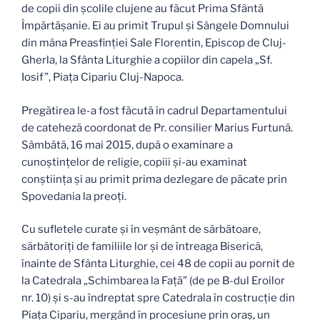
de copii din şcolile clujene au făcut Prima Sfântă
Împărtăşanie. Ei au primit Trupul şi Sângele Domnului
din mâna Preasfinţiei Sale Florentin, Episcop de Cluj-
Gherla, la Sfânta Liturghie a copiilor din capela „Sf.
Iosif”, Piaţa Cipariu Cluj-Napoca.
Pregătirea le-a fost făcută în cadrul Departamentului
de cateheză coordonat de Pr. consilier Marius Furtună.
Sâmbătă, 16 mai 2015, după o examinare a
cunoştinţelor de religie, copiii şi-au examinat
conştiinţa şi au primit prima dezlegare de păcate prin
Spovedania la preoţi.
Cu sufletele curate şi în veşmânt de sărbătoare,
sărbătoriţi de familiile lor şi de întreaga Biserică,
înainte de Sfânta Liturghie, cei 48 de copii au pornit de
la Catedrala „Schimbarea la Faţă” (de pe B-dul Eroilor
nr. 10) şi s-au îndreptat spre Catedrala în costrucţie din
Piaţa Cipariu, mergând în procesiune prin oraş, un