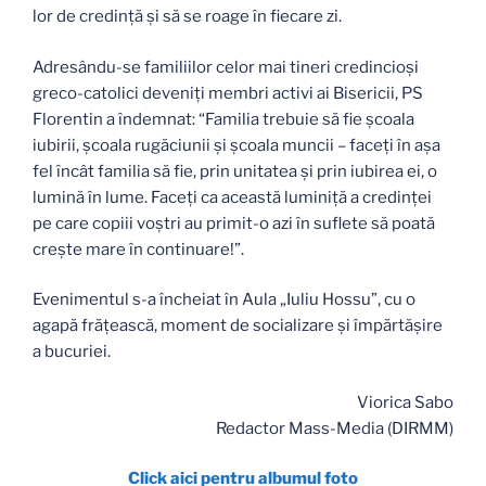
lor de credinţă şi să se roage în fiecare zi.
Adresându-se familiilor celor mai tineri credincioşi
greco-catolici deveniţi membri activi ai Bisericii, PS
Florentin a îndemnat: “Familia trebuie să fie şcoala
iubirii, şcoala rugăciunii şi şcoala muncii – faceţi în aşa
fel încât familia să fie, prin unitatea şi prin iubirea ei, o
lumină în lume. Faceţi ca această luminiţă a credinţei
pe care copiii voştri au primit-o azi în suflete să poată
creşte mare în continuare!”.
Evenimentul s-a încheiat în Aula „Iuliu Hossu”, cu o
agapă frăţească, moment de socializare şi împărtăşire
a bucuriei.
Viorica Sabo
Redactor Mass-Media (DIRMM)
Click aici pentru albumul foto