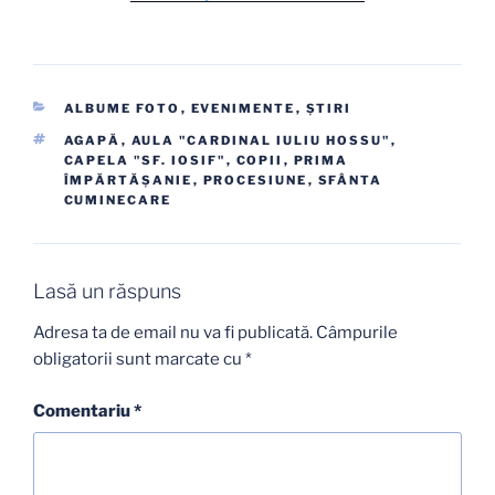
CATEGORII
ALBUME FOTO
,
EVENIMENTE
,
ŞTIRI
ETICHETE
AGAPĂ
,
AULA "CARDINAL IULIU HOSSU"
,
CAPELA "SF. IOSIF"
,
COPII
,
PRIMA
ÎMPĂRTĂȘANIE
,
PROCESIUNE
,
SFÂNTA
CUMINECARE
Lasă un răspuns
Adresa ta de email nu va fi publicată.
Câmpurile
obligatorii sunt marcate cu
*
Comentariu
*