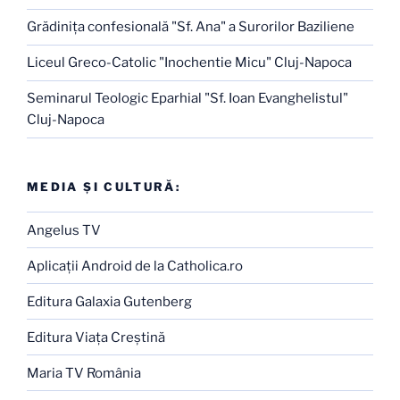
Grădiniţa confesională "Sf. Ana" a Surorilor Baziliene
Liceul Greco-Catolic "Inochentie Micu" Cluj-Napoca
Seminarul Teologic Eparhial "Sf. Ioan Evanghelistul"
Cluj-Napoca
MEDIA ŞI CULTURĂ:
Angelus TV
Aplicaţii Android de la Catholica.ro
Editura Galaxia Gutenberg
Editura Viaţa Creştină
Maria TV România