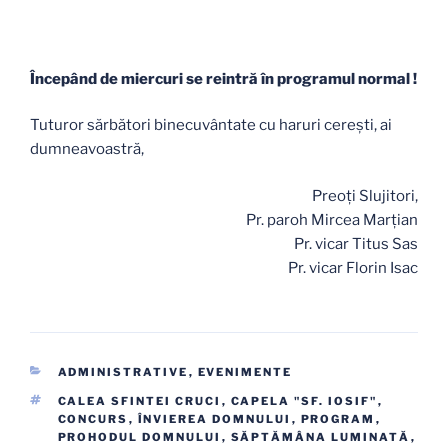
Începând de miercuri se reintră în programul normal !
Tuturor sărbători binecuvântate cu haruri cereşti, ai
dumneavoastră,
Preoţi Slujitori,
Pr. paroh Mircea Marţian
Pr. vicar Titus Sas
Pr. vicar Florin Isac
CATEGORII
ADMINISTRATIVE
,
EVENIMENTE
ETICHETE
CALEA SFINTEI CRUCI
,
CAPELA "SF. IOSIF"
,
CONCURS
,
ÎNVIEREA DOMNULUI
,
PROGRAM
,
PROHODUL DOMNULUI
,
SĂPTĂMÂNA LUMINATĂ
,