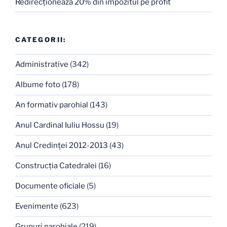
Redirecţionează 20% din impozitul pe profit
CATEGORII:
Administrative
(342)
Albume foto
(178)
An formativ parohial
(143)
Anul Cardinal Iuliu Hossu
(19)
Anul Credinţei 2012-2013
(43)
Construcţia Catedralei
(16)
Documente oficiale
(5)
Evenimente
(623)
Grupuri parohiale
(219)