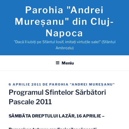
Sari
Parohia "Andrei
la
conținut
Mureşanu" din Cluj-
Napoca
"Dacă îl iubiţi pe Sfântul Iosif, imitaţi virtuţile sale!" (Sfântul
Ambroziu)
Meniu
PUBLICAT
6 APRILIE 2011
DE
PAROHIA "ANDREI MUREŞANU"
PE
Programul Sfintelor Sărbători
Pascale 2011
SÂMBĂTA DREPTULUI LAZĂR, 16 APRILIE –