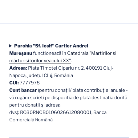
Parohia "Sf. Iosif" Cartier Andrei
Mureşanu
funcţionează în
Catedrala "Martirilor şi
mărturisitorilor veacului XX"
.
Adresa:
Piaţa Timotei Cipariu nr. 2, 400191 Cluj-
Napoca, judeţul Cluj, România
CUI:
7777978
Cont bancar
(pentru donații/ plata contribuției anuale -
vă rugăm scrieți pe dispoziția de plată destinația dorită
pentru donații și adresa
dvs): RO30RNCB0106026612080001, Banca
Comercială Română