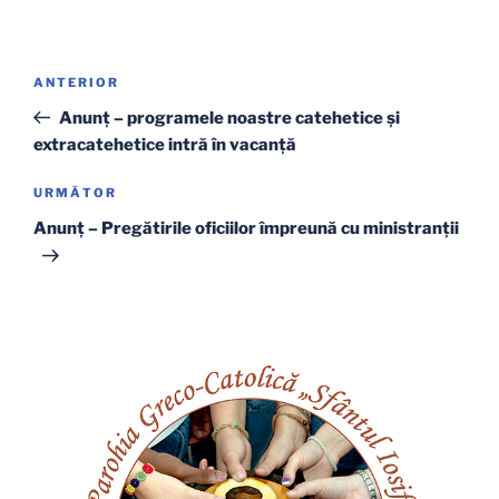
Navigare
Articolul
ANTERIOR
în
anterior
Anunţ – programele noastre catehetice şi
articole
extracatehetice intră în vacanţă
Articolul
URMĂTOR
următor
Anunţ – Pregătirile oficiilor împreună cu ministranţii