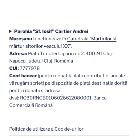
Parohia "Sf. Iosif" Cartier Andrei
Mureşanu
funcţionează în
Catedrala "Martirilor şi
mărturisitorilor veacului XX"
.
Adresa:
Piaţa Timotei Cipariu nr. 2, 400191 Cluj-
Napoca, judeţul Cluj, România
CUI:
7777978
Cont bancar
(pentru donații/ plata contribuției anuale -
vă rugăm scrieți pe dispoziția de plată destinația dorită
pentru donații și adresa
dvs): RO30RNCB0106026612080001, Banca
Comercială Română
Politica de utilizare a Cookie-urilor