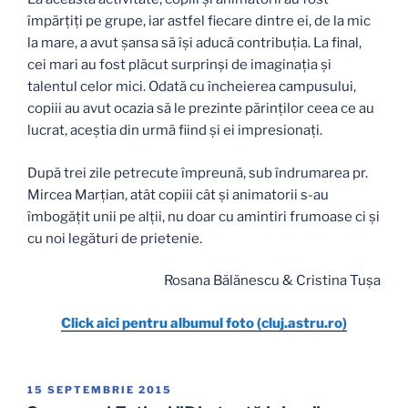
împărțiți pe grupe, iar astfel fiecare dintre ei, de la mic
la mare, a avut șansa să își aducă contribuția. La final,
cei mari au fost plăcut surprinși de imaginația și
talentul celor mici. Odată cu încheierea campusului,
copiii au avut ocazia să le prezinte părinților ceea ce au
lucrat, aceștia din urmă fiind și ei impresionați.
După trei zile petrecute împreună, sub îndrumarea pr.
Mircea Marțian, atât copiii cât și animatorii s-au
îmbogățit unii pe alții, nu doar cu amintiri frumoase ci și
cu noi legături de prietenie.
Rosana Bălănescu & Cristina Tușa
Click aici pentru albumul foto (cluj.astru.ro)
PUBLICAT
15 SEPTEMBRIE 2015
PE