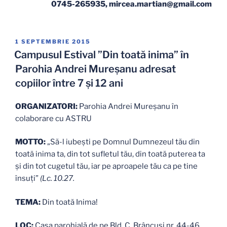
0745-265935, mircea.martian@gmail.com
PUBLICAT
1 SEPTEMBRIE 2015
PE
Campusul Estival ”Din toată inima” în
Parohia Andrei Mureșanu adresat
copiilor între 7 şi 12 ani
ORGANIZATORI:
Parohia Andrei Mureșanu în
colaborare cu ASTRU
MOTTO:
„Să-l iubești pe Domnul Dumnezeul tău din
toată inima ta, din tot sufletul tău, din toată puterea ta
și din tot cugetul tău, iar pe aproapele tău ca pe tine
însuți”
(Lc. 10.27.
TEMA:
Din toată Inima!
LOC:
Casa parohială de pe Bld. C. Brâncuși nr. 44-46,