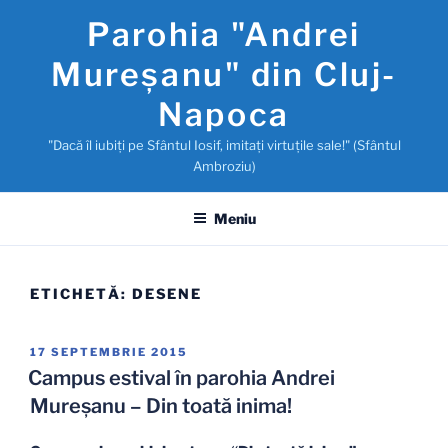
Sari
Parohia "Andrei
la
conținut
Mureşanu" din Cluj-
Napoca
"Dacă îl iubiţi pe Sfântul Iosif, imitaţi virtuţile sale!" (Sfântul
Ambroziu)
Meniu
ETICHETĂ:
DESENE
PUBLICAT
17 SEPTEMBRIE 2015
PE
Campus estival în parohia Andrei
Mureșanu – Din toată inima!