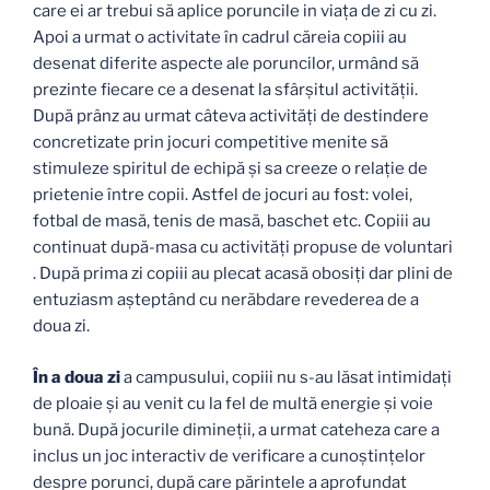
care ei ar trebui să aplice poruncile in viața de zi cu zi.
Apoi a urmat o activitate în cadrul căreia copiii au
desenat diferite aspecte ale poruncilor, urmând să
prezinte fiecare ce a desenat la sfârșitul activității.
După prânz au urmat câteva activități de destindere
concretizate prin jocuri competitive menite să
stimuleze spiritul de echipă și sa creeze o relație de
prietenie între copii. Astfel de jocuri au fost: volei,
fotbal de masă, tenis de masă, baschet etc. Copiii au
continuat după-masa cu activități propuse de voluntari
. După prima zi copiii au plecat acasă obosiți dar plini de
entuziasm așteptând cu nerăbdare revederea de a
doua zi.
În a doua zi
a campusului, copiii nu s-au lăsat intimidați
de ploaie și au venit cu la fel de multă energie și voie
bună. După jocurile dimineții, a urmat cateheza care a
inclus un joc interactiv de verificare a cunoștințelor
despre porunci, după care părintele a aprofundat