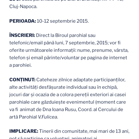
Cluj-Napoca.
PERIOADA:
10-12 septembrie 2015.
ÎNSCRIERI:
Direct la Biroul parohial sau
telefonic/email până luni, 7 septembrie, 2015; vor fi
oferite următoarele informații: nume, prenume, vârsta,
telefon și email părinte/voluntar pe pagina de internet
a parohiei.
CONȚINUT:
Cateheze zilnice adaptate participanților,
alte activități desfășurate individual sau în echipă,
jocuri dar și ocazia de a colora pereții exteriori ai casei
parohiale care găzduiește evenimentul (moment care
va fi animat de Dna Ioana Rusu, Coord. al Cercului de
artă Parohial
V.Fulicea
.
IMPLICARE:
Tinerii din comunitate, mai mari de 13 ani,
pot să participe ca voluntari, animatori ai