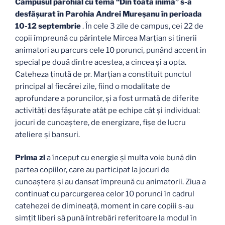
Campusul parohial cu tema “Din toată inima” s-a
desfășurat în Parohia Andrei Mureșanu în perioada
10-12 septembrie
. În cele 3 zile de campus, cei 22 de
copii împreună cu părintele Mircea Marțian si tinerii
animatori au parcurs cele 10 porunci, punând accent in
special pe două dintre acestea, a cincea și a opta.
Cateheza ținută de pr. Marțian a constituit punctul
principal al fiecărei zile, fiind o modalitate de
aprofundare a poruncilor, și a fost urmată de diferite
activități desfășurate atât pe echipe cât și individual:
jocuri de cunoaștere, de energizare, fișe de lucru
ateliere și bansuri.
Prima zi
a început cu energie și multa voie bună din
partea copiilor, care au participat la jocuri de
cunoaștere și au dansat împreună cu animatorii. Ziua a
continuat cu parcurgerea celor 10 porunci în cadrul
catehezei de dimineață, moment in care copiii s-au
simțit liberi să pună întrebări referitoare la modul în