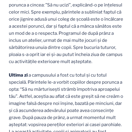
porunca a cincea: ”Să nu ucizi”, explicând-o pe înțelesul
celor mici. Spre exemplu, părintele a subliniat faptul că
orice jignire adusă unui coleg de școală este o încălcare
a acestei porunci, dar și faptul că a mânca sănătos este
un mod de a o respecta. Programul de după prânz a
inclus un atelier, urmat de mai multe jocuri și de
sărbătorirea unuia dintre copii. Spre bucuria tuturor,
ploaia s-a oprit iar ei și-au putut încheia ziua de campus
cu activitățile exterioare mult așteptate.
Ultima zi
a campusului a fost cu totul și cu totul
specială. Părintele le-a vorbit copiilor despre porunca a
opta: “Să nu mărturisești strâmb împotriva aproapelui
tău”. Astfel, aceștia au aflat că este greșit să ne creăm o
imagine falsă despre noi înșine, bazată pe minciuni, dar
și că ascunderea adevărului poate avea consecințe
grave. După pauza de prânz, a urmat momentul mult
așteptat: vopsirea pereților exteriori ai casei parohiale.
La această activitate, copiii și animatorii au fost