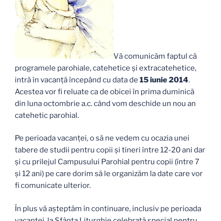
Vă comunicăm faptul că
programele parohiale, catehetice şi extracatehetice,
intră în vacanţă începând cu data de
15 iunie 2014
.
Acestea vor fi reluate ca de obicei în prima duminică
din luna octombrie a.c. când vom deschide un nou an
catehetic parohial.
Pe perioada vacanței, o să ne vedem cu ocazia unei
tabere de studii pentru copii și tineri între 12-20 ani dar
și cu prilejul Campusului Parohial pentru copii (între 7
și 12 ani) pe care dorim să le organizăm la date care vor
fi comunicate ulterior.
În plus vă aşteptăm în continuare, inclusiv pe perioada
vacanţei, la Sfânta Liturghie celebrată special pentru