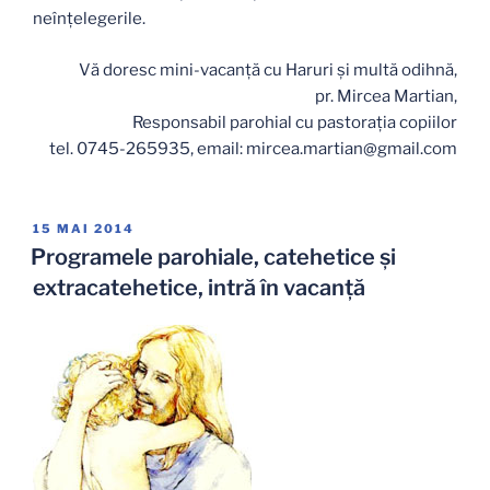
neînţelegerile.
Vă doresc mini-vacanţă cu Haruri şi multă odihnă,
pr. Mircea Martian,
Responsabil parohial cu pastoraţia copiilor
tel. 0745-265935, email: mircea.martian@gmail.com
PUBLICAT
15 MAI 2014
PE
Programele parohiale, catehetice şi
extracatehetice, intră în vacanţă