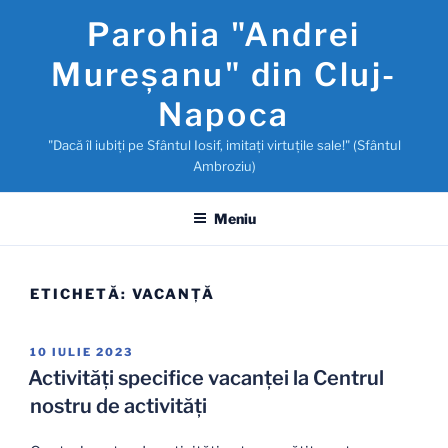
Sari
Parohia "Andrei
la
conținut
Mureşanu" din Cluj-
Napoca
"Dacă îl iubiţi pe Sfântul Iosif, imitaţi virtuţile sale!" (Sfântul
Ambroziu)
Meniu
ETICHETĂ:
VACANŢĂ
PUBLICAT
10 IULIE 2023
PE
Activități specifice vacanței la Centrul
nostru de activități