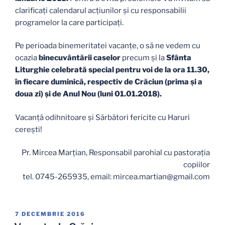
clarificați calendarul acțiunilor și cu responsabilii
programelor la care participați.
Pe perioada binemeritatei vacanțe, o să ne vedem cu
ocazia
binecuvântării caselor
precum și la
Sfânta
Liturghie celebrată special pentru voi de la ora 11.30,
în fiecare duminică, respectiv de Crăciun (prima și a
doua zi) și de Anul Nou (luni 01.01.2018).
Vacanță odihnitoare și Sărbători fericite cu Haruri
cerești!
Pr. Mircea Marțian, Responsabil parohial cu pastoraţia
copiilor
tel. 0745-265935, email: mircea.martian@gmail.com
PUBLICAT
7 DECEMBRIE 2016
PE