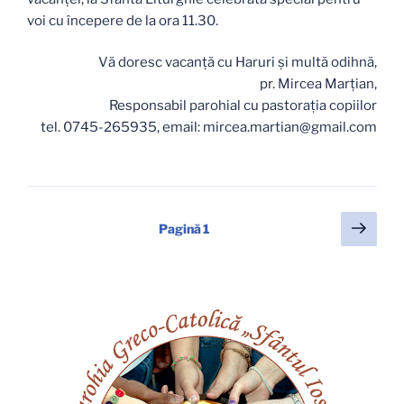
voi cu începere de la ora 11.30.
Vă doresc vacanță cu Haruri și multă odihnă,
pr. Mircea Marțian,
Responsabil parohial cu pastoraţia copiilor
tel. 0745-265935, email: mircea.martian@gmail.com
Paginație
Pagi
Pagină
1
urmă
articole