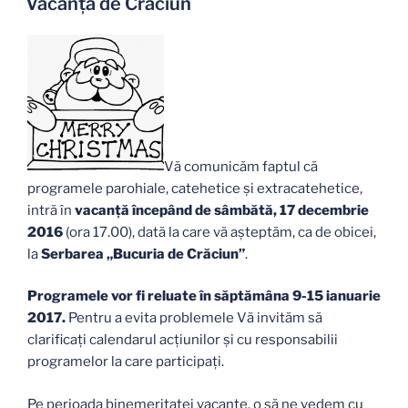
Vacanța de Crăciun
Vă comunicăm faptul că
programele parohiale, catehetice şi extracatehetice,
intră în
vacanţă începând de sâmbătă, 17 decembrie
2016
(ora 17.00), dată la care vă așteptăm, ca de obicei,
la
Serbarea „Bucuria de Crăciun”
.
Programele vor fi reluate în săptămâna 9-15 ianuarie
2017.
Pentru a evita problemele Vă invităm să
clarificați calendarul acțiunilor și cu responsabilii
programelor la care participați.
Pe perioada binemeritatei vacanțe, o să ne vedem cu