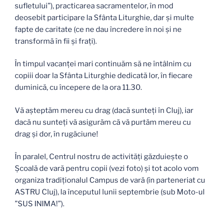
sufletului”), practicarea sacramentelor, în mod
deosebit participare la Sfânta Liturghie, dar și multe
fapte de caritate (ce ne dau încredere în noi și ne
transformă în fii și frați).
În timpul vacanței mari continuăm să ne întâlnim cu
copiii doar la Sfânta Liturghie dedicată lor, în fiecare
duminică, cu începere de la ora 11.30.
Vă așteptăm mereu cu drag (dacă sunteți în Cluj), iar
dacă nu sunteți vă asigurăm că vă purtăm mereu cu
drag și dor, în rugăciune!
În paralel, Centrul nostru de activități găzduiește o
Școală de vară pentru copii (vezi foto) și tot acolo vom
organiza tradiționalul Campus de vară (în parteneriat cu
ASTRU Cluj), la începutul lunii septembrie (sub Moto-ul
”SUS INIMA!”).