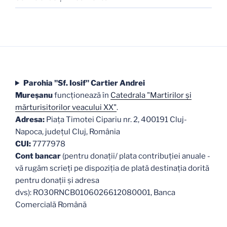
Parohia "Sf. Iosif" Cartier Andrei
Mureşanu
funcţionează în
Catedrala "Martirilor şi
mărturisitorilor veacului XX"
.
Adresa:
Piaţa Timotei Cipariu nr. 2, 400191 Cluj-
Napoca, judeţul Cluj, România
CUI:
7777978
Cont bancar
(pentru donații/ plata contribuției anuale -
vă rugăm scrieți pe dispoziția de plată destinația dorită
pentru donații și adresa
dvs): RO30RNCB0106026612080001, Banca
Comercială Română