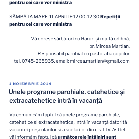
pentru cei care vor ministra
SÂMBĂTA MARE, 11 APRILIE:12.00-12.30
Repetiţii
pentru cei care vor ministra
Vă doresc sărbători cu Haruri și multă odihnă,
pr. Mircea Martian,
Responsabil parohial cu pastoraţia copiilor
tel. 0745-265935, email: mircea.martian@gmail.com
PUBLICAT
1 NOIEMBRIE 2014
PE
Unele programe parohiale, catehetice şi
extracatehetice intră în vacanţă
Vă comunicăm faptul că unele programe parohiale,
catehetice şi extracatehetice, intră în vacanţă datorită
vacanţei preşcolarilor şi a şcolarilor din cls. I-IV. Astfel
vă informăm faptul că
următoarele întâlniri sunt