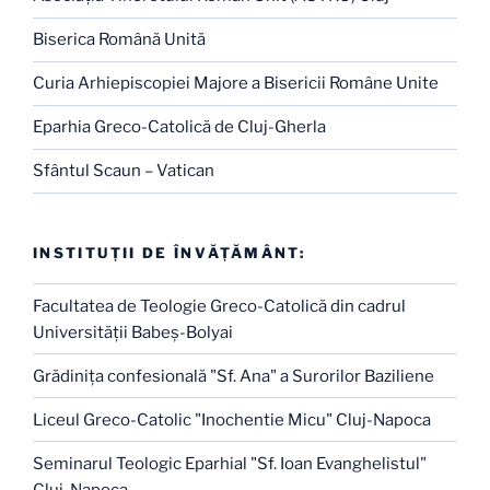
Biserica Română Unită
Curia Arhiepiscopiei Majore a Bisericii Române Unite
Eparhia Greco-Catolică de Cluj-Gherla
Sfântul Scaun – Vatican
INSTITUŢII DE ÎNVĂŢĂMÂNT:
Facultatea de Teologie Greco-Catolică din cadrul
Universităţii Babeş-Bolyai
Grădiniţa confesională "Sf. Ana" a Surorilor Baziliene
Liceul Greco-Catolic "Inochentie Micu" Cluj-Napoca
Seminarul Teologic Eparhial "Sf. Ioan Evanghelistul"
Cluj-Napoca