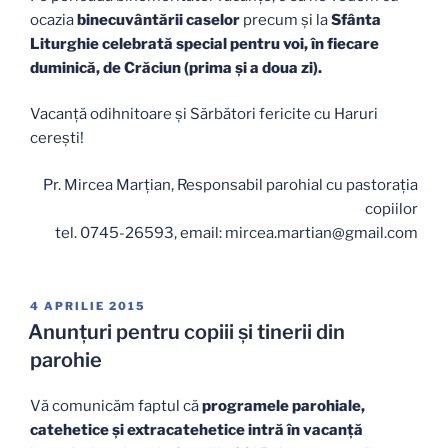
ocazia
binecuvântării caselor
precum și la
Sfânta
Liturghie celebrată special pentru voi, în fiecare
duminică, de Crăciun (prima și a doua zi).
Vacanță odihnitoare și Sărbători fericite cu Haruri
cerești!
Pr. Mircea Marțian, Responsabil parohial cu pastoraţia
copiilor
tel. 0745-26593, email: mircea.martian@gmail.com
PUBLICAT
4 APRILIE 2015
PE
Anunţuri pentru copiii şi tinerii din
parohie
Vă comunicăm faptul că
programele parohiale,
catehetice şi extracatehetice intră în vacanţă