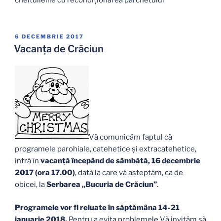
cheltulielile cu recondiționarea parchetului
PUBLICAT
6 DECEMBRIE 2017
PE
Vacanța de Crăciun
Vă comunicăm faptul că
programele parohiale, catehetice şi extracatehetice,
intră în
vacanţă începând de sâmbătă, 16 decembrie
2017 (ora 17.00)
, dată la care vă așteptăm, ca de
obicei, la
Serbarea „Bucuria de Crăciun”
.
Programele vor fi reluate în săptămâna 14-21
ianuarie 2018.
Pentru a evita problemele Vă invităm să