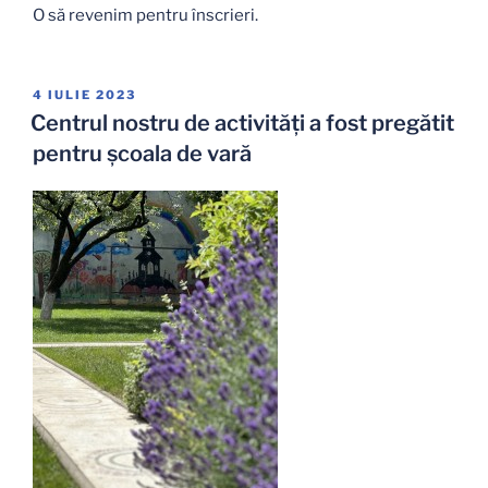
O să revenim pentru înscrieri.
PUBLICAT
4 IULIE 2023
PE
Centrul nostru de activități a fost pregătit
pentru școala de vară