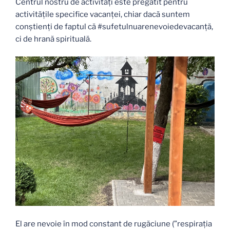
Centrul nostru de activități este pregătit pentru
activitățile specifice vacanței, chiar dacă suntem
conștienți de faptul că #sufetulnuarenevoiedevacanță,
ci de hrană spirituală.
El are nevoie în mod constant de rugăciune (”respirația