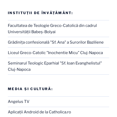
INSTITUŢII DE ÎNVĂŢĂMÂNT:
Facultatea de Teologie Greco-Catolică din cadrul
Universităţii Babeş-Bolyai
Grădiniţa confesională "Sf. Ana" a Surorilor Baziliene
Liceul Greco-Catolic "Inochentie Micu" Cluj-Napoca
Seminarul Teologic Eparhial "Sf. Ioan Evanghelistul"
Cluj-Napoca
MEDIA ŞI CULTURĂ:
Angelus TV
Aplicaţii Android de la Catholica.ro