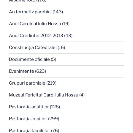
Albume foto
(178)
An formativ parohial
(143)
Anul Cardinal Iuliu Hossu
(19)
Anul Credinţei 2012-2013
(43)
Construcţia Catedralei
(16)
Documente oficiale
(5)
Evenimente
(623)
Grupuri parohiale
(219)
Muzeul Fericitul Card. Iuliu Hossu
(4)
Pastoraţia adulţilor
(128)
Pastoraţia copiilor
(299)
Pastoraţia familiilor
(76)