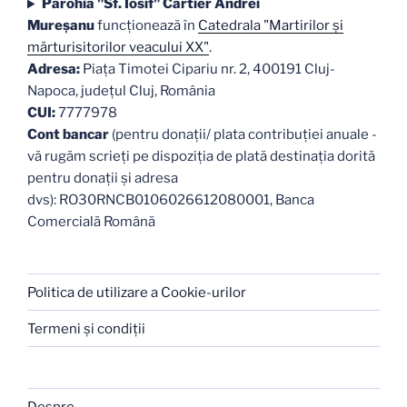
Parohia "Sf. Iosif" Cartier Andrei
Mureşanu
funcţionează în
Catedrala "Martirilor şi
mărturisitorilor veacului XX"
.
Adresa:
Piaţa Timotei Cipariu nr. 2, 400191 Cluj-
Napoca, judeţul Cluj, România
CUI:
7777978
Cont bancar
(pentru donații/ plata contribuției anuale -
vă rugăm scrieți pe dispoziția de plată destinația dorită
pentru donații și adresa
dvs): RO30RNCB0106026612080001, Banca
Comercială Română
Politica de utilizare a Cookie-urilor
Termeni şi condiţii
Despre